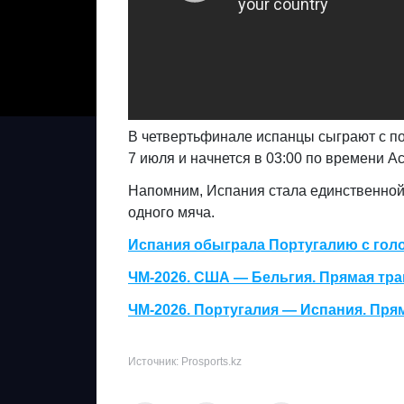
В четвертьфинале испанцы сыграют с по
7 июля и начнется в 03:00 по времени А
Напомним, Испания стала единственной 
одного мяча.
Испания обыграла Португалию с голо
ЧМ-2026. США — Бельгия. Прямая тр
ЧМ-2026. Португалия — Испания. Пря
Источник: Prosports.kz