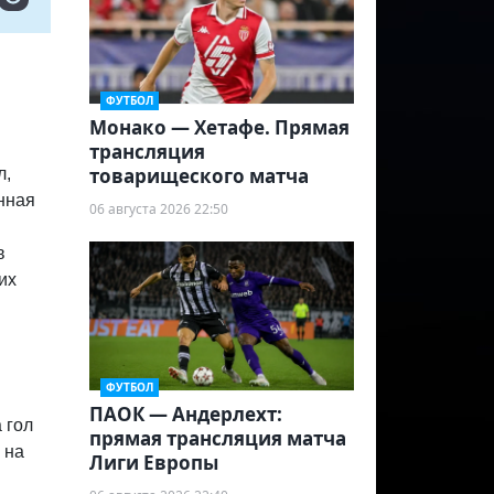
ФУТБОЛ
Монако — Хетафе. Прямая
трансляция
товарищеского матча
л,
нная
06 августа 2026 22:50
в
их
ФУТБОЛ
ПАОК — Андерлехт:
 гол
прямая трансляция матча
 на
Лиги Европы