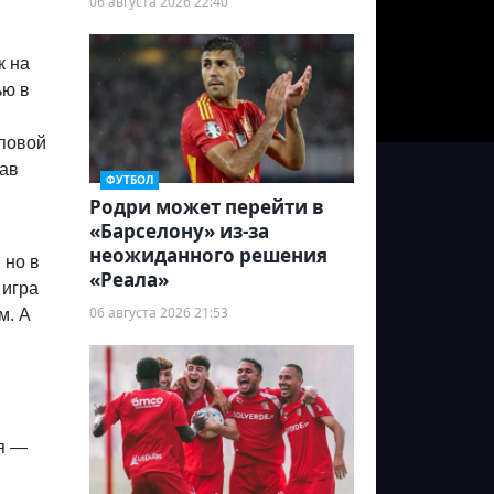
06 августа 2026 22:40
к на
ью в
повой
рав
ФУТБОЛ
Родри может перейти в
«Барселону» из-за
неожиданного решения
 но в
«Реала»
 игра
06 августа 2026 21:53
м. А
ия —