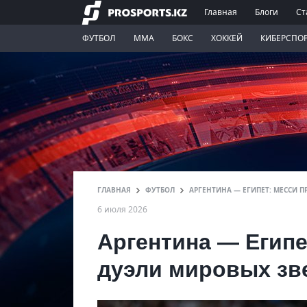
Главная
Блоги
Ст
ФУТБОЛ
ММА
БОКС
ХОККЕЙ
КИБЕРСПО
ГЛАВНАЯ
ФУТБОЛ
АРГЕНТИНА — ЕГИПЕТ: МЕССИ 
6 июля 2026
Аргентина — Египе
дуэли мировых зв