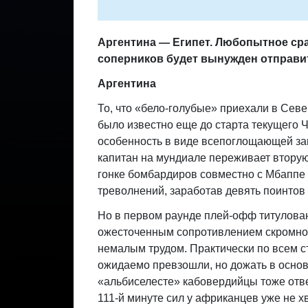
Аргентина — Египет. Любопытное сраж
соперников будет вынужден отправи
Аргентина
То, что «бело-голубые» приехали в Сев
было известно еще до старта текущего 
особенность в виде всепоглощающей зав
капитан на мундиале переживает втору
гонке бомбардиров совместно с Мбаппе 
треволнений, заработав девять поинтов в
Но в первом раунде плей-офф титулова
ожесточенным сопротивлением скромного
немалым трудом. Практически по всем с
ожидаемо превзошли, но дожать в основн
«альбиселесте» кабовердийцы тоже отве
111-й минуте сил у африканцев уже не х