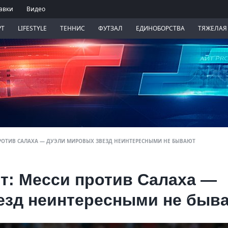
авки
Видео
РТ
LIFESTYLE
ТЕННИС
ФУТЗАЛ
ЕДИНОБОРСТВА
ТЯЖЕЛАЯ
ПРОТИВ САЛАХА — ДУЭЛИ МИРОВЫХ ЗВЕЗД НЕИНТЕРЕСНЫМИ НЕ БЫВАЮТ
т: Месси против Салаха —
езд неинтересными не быв