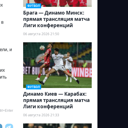
их
ФУТБОЛ
Брага — Динамо Минск:
прямая трансляция матча
 в
Лиги конференций
06 августа 2026 21:50
ели, и
 их
ить
ФУТБОЛ
Динамо Киев — Карабах:
прямая трансляция матча
Лиги конференций
rl+Enter
06 августа 2026 21:33