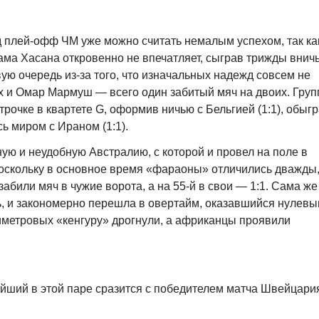
 плей-офф ЧМ уже можно считать немалым успехом, так ка
ма Хасана откровенно не впечатляет, сыграв трижды внич
ую очередь из-за того, что изначальных надежд совсем не
и Омар Мармуш — всего один забитый мяч на двоих. Груп
трочке в квартете G, оформив ничью с Бельгией (1:1), обыг
ь миром с Ираном (1:1).
ую и неудобную Австралию, с которой и провел на поле в
оскольку в основное время «фараоны» отличились дважды,
абили мяч в чужие ворота, а на 55-й в свои — 1:1. Сама же
ь, и закономерно перешла в овертайм, оказавшийся нулевы
иметровых «кенгуру» дрогнули, а африканцы проявили
ейший в этой паре сразится с победителем матча Швейцар