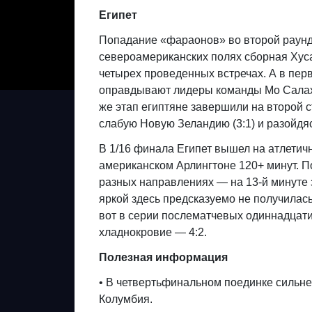
Египет
Попадание «фараонов» во второй раунд
североамериканских полях сборная Хуса
четырех проведенных встречах. А в перв
оправдывают лидеры команды Мо Салах 
же этап египтяне завершили на второй с
слабую Новую Зеландию (3:1) и разойдяс
В 1/16 финала Египет вышел на атлетичн
американском Арлингтоне 120+ минут. П
разных направлениях — на 13-й минуте з
яркой здесь предсказуемо не получилас
вот в серии послематчевых одиннадцат
хладнокровие — 4:2.
Полезная информация
• В четвертьфинальном поединке сильн
Колумбия.