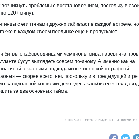
 возникнуть проблемы с восстановлением, поскольку в сво
 по 120+ минут.
нтинцы с египтянами дружно забивают в каждой встрече, но
также в каждом своем поединке еще и пропускают.
й битвы с кабовердийцами чемпионы мира наверняка пров
тланте будут выглядеть совсем по-иному. А именно как на
циативой, с частыми подходами к египетской штрафной.
оны» — скорее всего, нет, поскольку и в предыдущей игре
 до валидольной концовки дело здесь «альбиселесте» довод
ешить за два основных тайма.
Ошибка в тексте? Выделите и нажмите Ct