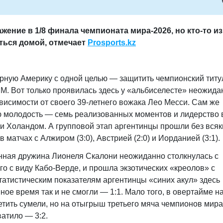
ение в 1/8 финала чемпионата мира-2026, но кто-то из
ться домой, отмечает
Prosports.kz
ерную Америку с одной целью — защитить чемпионский титу
ЧМ. Вот только проявилась здесь у «альбиселесте» неожида
исимости от своего 39-летнего вожака Лео Месси. Сам же
ю молодость — семь реализованных моментов и лидерство 
и Холандом. А групповой этап аргентинцы прошли без всяк
 матчах с Алжиром (3:0), Австрией (2:0) и Иорданией (3:1).
нная дружина Лионеля Скалони неожиданно столкнулась с
 с виду Кабо-Верде, и прошла экзотических «креолов» с
татистическим показателям аргентинцы «синих акул» здесь
ое время так и не смогли — 1:1. Мало того, в овертайме на
тить сумели, но на отыгрыш третьего мяча чемпионов мира
ватило — 3:2.