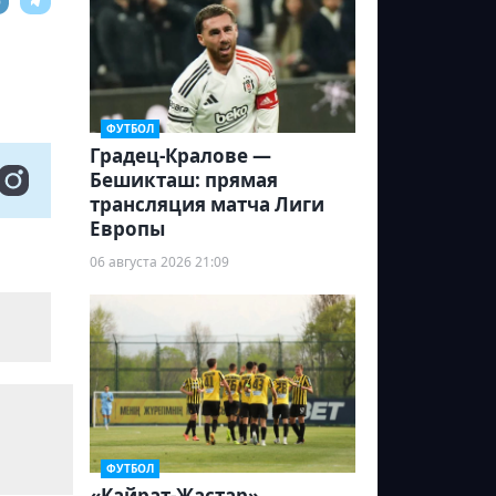
ФУТБОЛ
Градец-Кралове —
Бешикташ: прямая
трансляция матча Лиги
Европы
06 августа 2026 21:09
ФУТБОЛ
«Кайрат-Жастар»