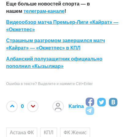
Еще больше новостей спорта — в
нашем
телеграм-канале
!
Видеообзор матча Премьер-Лиги «Кайрат» —
«Окжетпес»
Страшным разгромом завершился матч
«Кайрат» — «Окжетпес» в КПЛ
Албанский полузащитник официально
пополнил «Кызылжар»
Ошибка в тексте? Выделите и нажмите Ctrl+Enter
0
Karina
Астана ФК
КПЛ
ФК Женис