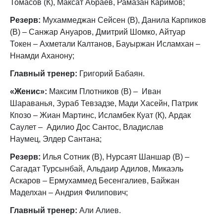
Томасов (К), Максат Абраев, Рамазан Каримов;
Резерв:
Мухаммеджан Сейсен (В), Данила Карпиков
(В) – Санжар Ануаров, Дмитрий Шомко, Айтуар
Токен – Ахметали Калтанов, Бауыржан Исламхан –
Ннамди Аханону;
Главный тренер:
Григорий Бабаян.
«Женис»:
Максим Плотников (В) – Иван
Шараванья, Зураб Тевзадзе, Мади Хасейн, Патрик
Кпозо – Жиан Мартинс, Исламбек Куат (К), Ардак
Саулет​ – Адилио Дос Сантос, Владислав
Наумец, Элдер Сантана;
Резерв:
Илья Сотник (В), Нурсаят Шаншар (В) –
Сагадат Турсынбай, Альдаир Адилов, Микаэль
Аскаров – Ермухаммед Бесенгалиев, Байжан
Маделхан – Андрия Филипович;
Главный тренер:
Али Алиев.