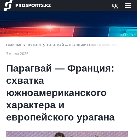
ққ
ГЛАВНАЯ
ФУТБОЛ
ПАРАГВАЙ — ФРАНЦИЯ: СХВАТКА ЮЖНОАМЕРИКАНСКОГ
3 июля 2026
Парагвай — Франция:
схватка
южноамериканского
характера и
европейского урагана