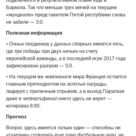
подключился в результативном плане еще и
Баркола. Так что меньше трех мячей на текущем
«мундиале» представители Пятой республики снова
не забили — 3:0.
Полезная информация
• Очных поединков у данных сборных имеется пять,
где три победы при двух ничьих на счету
европейской команды, а в последней игре 2017 года
зафиксирован разгром — 5:0.
• На текущем же чемпионате мира Франция остается
главным претендентом на золотые награды,
лидируя с приличным отрывом, а в выход Парагвая
даже в четвертьфинал никто здесь не верит —
котировка 8.80.
Прогноз
Вопрос здесь имеется только один — способны ли
«гуарани» сотворить еще одно футбольное чудо, не