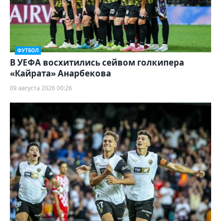
ФУТБОЛ
В УЕФА восхитились сейвом голкипера
«Кайрата» Анарбекова
09 августа 2026 00:26