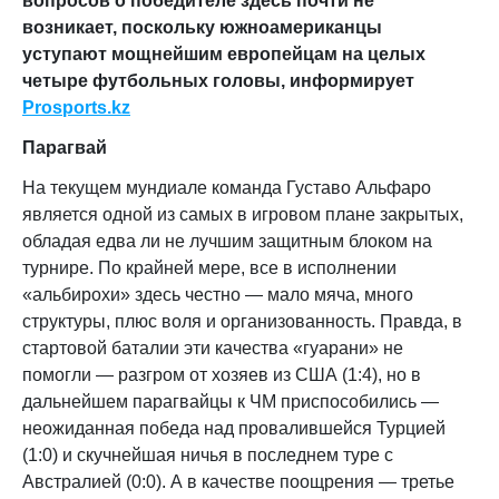
вопросов о победителе здесь почти не
возникает, поскольку южноамериканцы
уступают мощнейшим европейцам на целых
четыре футбольных головы, информирует
Prosports.kz
Парагвай
На текущем мундиале команда Густаво Альфаро
является одной из самых в игровом плане закрытых,
обладая едва ли не лучшим защитным блоком на
турнире. По крайней мере, все в исполнении
«альбирохи» здесь честно — мало мяча, много
структуры, плюс воля и организованность. Правда, в
стартовой баталии эти качества «гуарани» не
помогли — разгром от хозяев из США (1:4), но в
дальнейшем парагвайцы к ЧМ приспособились —
неожиданная победа над провалившейся Турцией
(1:0) и скучнейшая ничья в последнем туре с
Австралией (0:0). А в качестве поощрения — третье