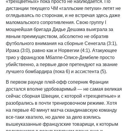
«трехцветных» пока просто не наблюдается. По
дистанции текущего ЧМ «галльские петухи» летят не
оглядываясь по сторонам, и не встречая здесь даже
маломальского сопротивления. Свою группу I
мощнейшая бригада Дидье Дешама выиграла за
явным преимуществом, абсолютно не обратив
футбольного внимания на сборные Сенегала (3:1),
Ирака (3:0), равно как и Норвегии (4:1). Атакующее
трио у французов Мбаппе-Олисе-Дембеле просто
убийственно, а первые двое претендуют на звание
лучшего бомбардира (пока 6) и ассистента (5).
В первом раунде плей-офф соперник Франции
достался вполне удобоваримый — не самая великая
сейчас сборная Швеции, с которой «трехцветные» и
разобрались в почти тренировочном режиме. Хотя
на первые 40 минут матча скандинавскую команду
все-таки хватило, но далее за дело взялись
вышеуказанные французские товарищи, к которым