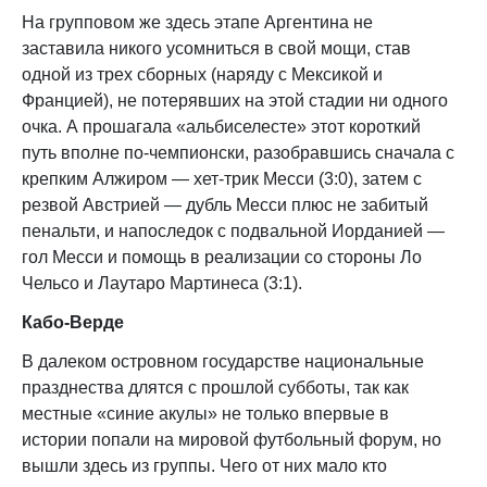
На групповом же здесь этапе Аргентина не
заставила никого усомниться в свой мощи, став
одной из трех сборных (наряду с Мексикой и
Францией), не потерявших на этой стадии ни одного
очка. А прошагала «альбиселесте» этот короткий
путь вполне по-чемпионски, разобравшись сначала с
крепким Алжиром — хет-трик Месси (3:0), затем с
резвой Австрией — дубль Месси плюс не забитый
пенальти, и напоследок с подвальной Иорданией —
гол Месси и помощь в реализации со стороны Ло
Чельсо и Лаутаро Мартинеса (3:1).
Кабо-Верде
В далеком островном государстве национальные
празднества длятся с прошлой субботы, так как
местные «синие акулы» не только впервые в
истории попали на мировой футбольный форум, но
вышли здесь из группы. Чего от них мало кто