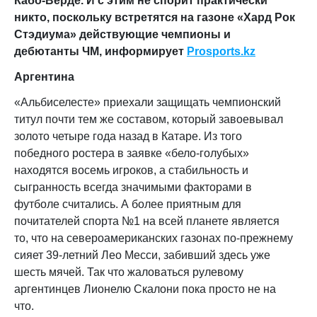
Кабо-Верде. И с этим не спорит практически
никто, поскольку встретятся на газоне «Хард Рок
Стэдиума» действующие чемпионы и
дебютанты ЧМ, информирует
Prosports.kz
Аргентина
«Альбиселесте» приехали защищать чемпионский
титул почти тем же составом, который завоевывал
золото четыре года назад в Катаре. Из того
победного ростера в заявке «бело-голубых»
находятся восемь игроков, а стабильность и
сыгранность всегда значимыми факторами в
футболе считались. А более приятным для
почитателей спорта №1 на всей планете является
то, что на североамериканских газонах по-прежнему
сияет 39-летний Лео Месси, забивший здесь уже
шесть мячей. Так что жаловаться рулевому
аргентинцев Лионелю Скалони пока просто не на
что.