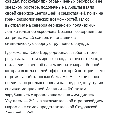
ожидал, поскольку при ограниченных ресурсах и не
звездном ростере, подопечные Бубишты взяли
своей сверхконцентрацией и самоотдачей, почти на
грани физиологических возможностей. Плюс
выстрелил на североамериканских полянах 40-
летний голкипер «креолов» Возинья, совершивший
за три матча 15 сэйвов, и попавший в
символическую сборную группового раунда.
Где команда Кабо-Верде добилась любопытного
результата — три мирных исхода в трех встречах, и
стала единственной на чемпионате мира сборной,
которая вышла в плей-офф со второй позиции всего
с тремя заработанными баллами. А все три своих
поединка «креолы» провели на пределе, не уступив
сначала мощнейшей Испании — 0:0, затем
зарубившись с провалившемся на «мундиале»
Уругваем — 2:2, и в заключительной игре разойдясь
миром с не самой представительной Саудовской