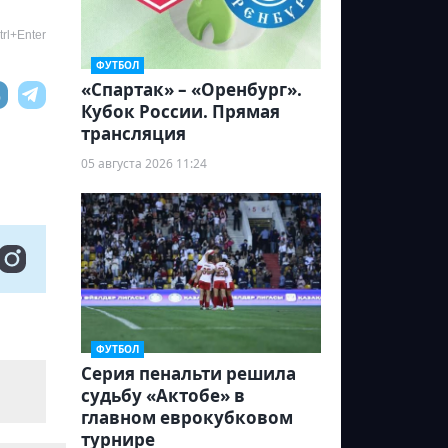
rl+Enter
ФУТБОЛ
«Спартак» – «Оренбург».
Кубок России. Прямая
трансляция
05 августа 2026 11:24
ФУТБОЛ
Серия пенальти решила
судьбу «Актобе» в
главном еврокубковом
турнире