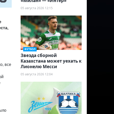
«Милан» — «Интер»
05 августа 2026 12:15
е
ста,
ФУТБОЛ
Звезда сборной
Казахстана может уехать к
о, все
Лионелю Месси
05 августа 2026 12:04
ой
е
было