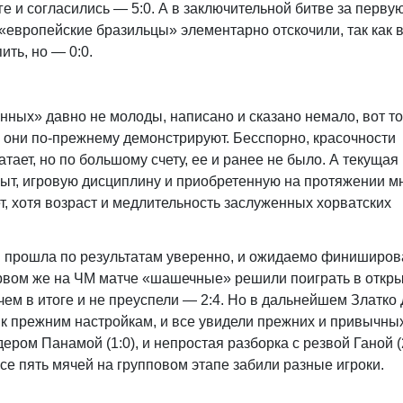
ге и согласились — 5:0. А в заключительной битве за перву
 «европейские бразильцы» элементарно отскочили, так как 
ть, но — 0:0.
нных» давно не молоды, написано и сказано немало, вот т
л они по-прежнему демонстрируют. Бесспорно, красочности
ает, но по большому счету, ее и ранее не было. А текущая
ыт, игровую дисциплину и приобретенную на протяжении м
ет, хотя возраст и медлительность заслуженных хорватских
я прошла по результатам уверенно, и ожидаемо финиширов
первом же на ЧМ матче «шашечные» решили поиграть в откр
чем в итоге и не преуспели — 2:4. Но в дальнейшем Златко
к прежним настройкам, и все увидели прежних и привычны
ром Панамой (1:0), и непростая разборка с резвой Ганой (2
все пять мячей на групповом этапе забили разные игроки.