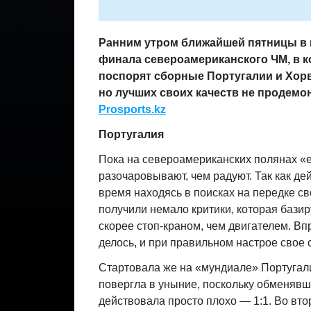
Ранним утром ближайшей пятницы в 
финала североамериканского ЧМ, в к
поспорят сборные Португалии и Хорв
но лучших своих качеств не продемон
Prosports.kz
Португалия
Пока на североамериканских полянах «
разочаровывают, чем радуют. Так как де
время находясь в поисках на передке св
получили немало критики, которая базир
скорее стоп-краном, чем двигателем. Вп
делось, и при правильном настрое свое 
Стартовала же на «мундиале» Португалия
повергла в уныние, поскольку обменявш
действовала просто плохо — 1:1. Во вт