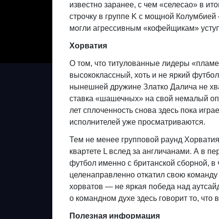
известно заранее, с чем «селесао» в ито
строчку в группе K с мощной Колумбией
могли агрессивным «кофейщикам» уступи
Хорватия
О том, что титулованные лидеры «пламе
высококлассный, хоть и не яркий футбо
нынешней дружине Златко Далича не хват
ставка «шашечных» на свой немалый оп
лет сплоченность снова здесь пока игра
исполнителей уже просматриваются.
Тем не менее групповой раунд Хорвати
квартете L вслед за англичанами. А в 
футбол именно с британской сборной, в 
целенаправленно откатил свою команду 
хорватов — не яркая победа над аутсайде
о командном духе здесь говорит то, что 
Полезная информация