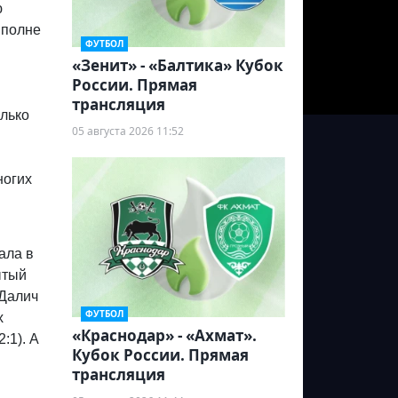
ю
вполне
ФУТБОЛ
«Зенит» - «Балтика» Кубок
России. Прямая
трансляция
олько
05 августа 2026 11:52
ногих
ала в
ытый
 Далич
ФУТБОЛ
х
«Краснодар» - «Ахмат».
:1). А
Кубок России. Прямая
трансляция