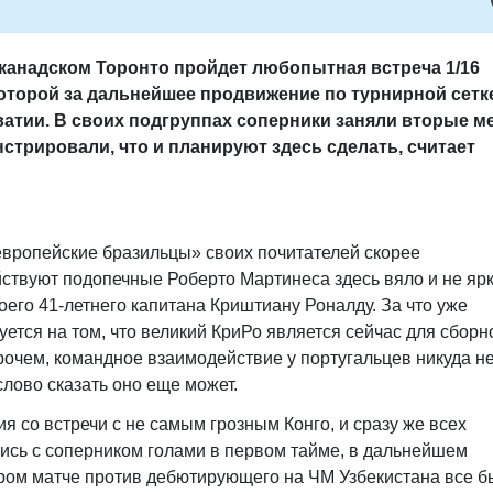
канадском Торонто пройдет любопытная встреча 1/16
оторой за дальнейшее продвижение по турнирной сетк
атии. В своих подгруппах соперники заняли вторые ме
стрировали, что и планируют здесь сделать, считает
европейские бразильцы» своих почитателей скорее
йствуют подопечные Роберто Мартинеса здесь вяло и не ярк
оего 41-летнего капитана Криштиану Роналду. За что уже
уется на том, что великий КриРо является сейчас для сборн
рочем, командное взаимодействие у португальцев никуда н
слово сказать оно еще может.
 со встречи с не самым грозным Конго, и сразу же всех
ись с соперником голами в первом тайме, в дальнейшем
ором матче против дебютирующего на ЧМ Узбекистана все 