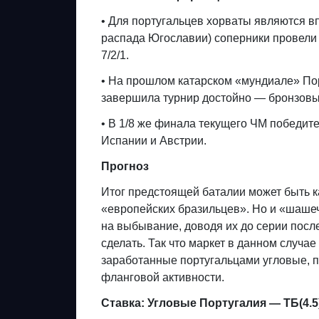
• Для португальцев хорваты являются в
распада Югославии) соперники провели 
7/2/1.
• На прошлом катарском «мундиале» Пор
завершила турнир достойно — бронзовы
• В 1/8 же финала текущего ЧМ победит
Испании и Австрии.
Прогноз
Итог предстоящей баталии может быть к
«европейских бразильцев». Но и «шаше
на выбывание, доводя их до серии посл
сделать. Так что маркет в данном случа
заработанные португальцами угловые, п
фланговой активности.
Ставка: Угловые Португалия — ТБ(4.5)