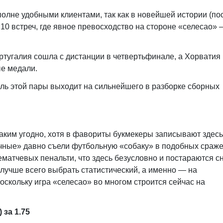
полне удобными клиентами, так как в новейшей истории (по
10 встреч, где явное превосходство на стороне «селесао» 
тугалия сошла с дистанции в четвертьфинале, а Хорватия
е медали.
ель этой пары выходит на сильнейшего в разборке сборных
аким угодно, хотя в фавориты букмекеры записывают здесь
чные» давно съели футбольную «собаку» в подобных сраж
ематчевых пенальти, что здесь безусловно и постараются с
е лучше всего выбрать статистический, а именно — на
оскольку игра «селесао» во многом строится сейчас на
 за 1.75