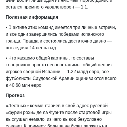
цели достиг лишь один из них, чем Йоргос Донис и
остался премного удовлетворен — 1:1.
Полезная информация
• В активе этих команд имеется три личные встречи,
и все одни завершились победами испанского
гранда. Правда и состоялись достаточно давно —
последняя 14 лет назад.
• Что касаемо общей картины, то составы
соперников просто несопоставимы: общий ценник
игроков сборной Испании — 1.22 млрд евро, все
футболисты Саудовской Аравии оцениваются всего
в 40.68 млн евро.
Прогноз
«Лестных» комментариев в свой адрес рулевой
«фурии рохи» де ла Фуэнте после стартовой игры
выслушал немало, из чего вывод безусловно
сделает. К примеру, больше не будет держать на