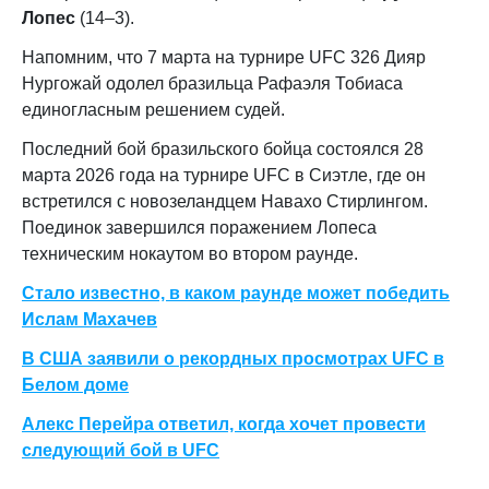
Лопес
(14–3).
Напомним, что 7 марта на турнире UFC 326 Дияр
Нургожай одолел бразильца Рафаэля Тобиаса
единогласным решением судей.
Последний бой бразильского бойца состоялся 28
марта 2026 года на турнире UFC в Сиэтле, где он
встретился с новозеландцем Навахо Стирлингом.
Поединок завершился поражением Лопеса
техническим нокаутом во втором раунде.
Стало известно, в каком раунде может победить
Ислам Махачев
В США заявили о рекордных просмотрах UFC в
Белом доме
Алекс Перейра ответил, когда хочет провести
следующий бой в UFC