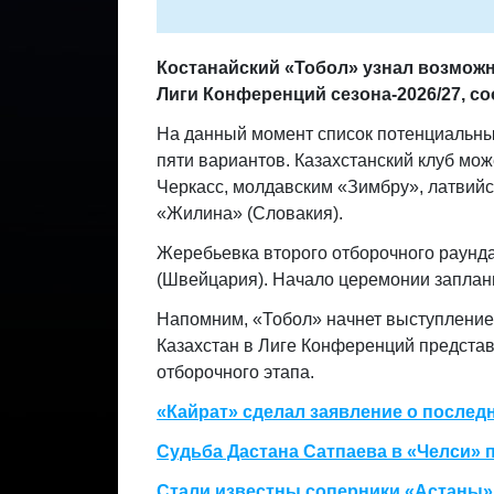
Костанайский «Тобол» узнал возмож
Лиги Конференций сезона-2026/27
, с
На данный момент список потенциальн
пяти вариантов. Казахстанский клуб мо
Черкасс, молдавским «Зимбру», латвий
«Жилина» (Словакия).
Жеребьевка второго отборочного раунда
(Швейцария). Начало церемонии заплани
Напомним, «Тобол» начнет выступление 
Казахстан в Лиге Конференций представ
отборочного этапа.
«Кайрат» сделал заявление о послед
Судьба Дастана Сатпаева в «Челси» 
Стали известны соперники «Астаны» 