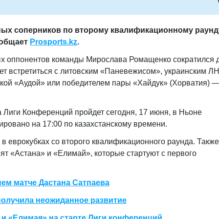
ных соперников по второму квалификационному раунд
ообщает
Prosports.kz
.
ых оппонентов команды Мирослава Ромащенко сократился 
жет встретиться с литовским «Паневежисом», украинским ЛН
ской «Аудой» или победителем пары «Хайдук» (Хорватия) 
 Лиги Конференций пройдет сегодня, 17 июня, в Ньоне
ровано на 17:00 по казахстанскому времени.
в еврокубках со второго квалификационного раунда. Также
ят «Астана» и «Елимай», которые стартуют с первого
нем матче Дастана Сатпаева
получила неожиданное развитие
и «Елимая» на старте Лиги конференций