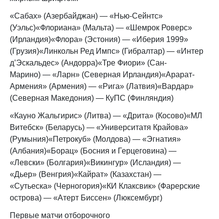
«Сабах» (Азербайджан) — «Нью-Сейнтс»
(Уэльс)«Флориана» (Мальта) — «Шемрок Роверс»
(Ирландия)«Флора» (Эстония) — «Иберия 1999»
(Грузия)«Линкольн Ред Импс» (Гибралтар) — «Интер
д’Эскальдес» (Андорра)«Тре Фиори» (Сан-
Марино) — «Ларн» (Северная Ирландия)«Арарат-
Армения» (Армения) — «Рига» (Латвия)«Вардар»
(Северная Македония) — КуПС (Финляндия)
«Кауно Жальгирис» (Литва) — «Дрита» (Косово)«МЛ
Витебск» (Беларусь) — «Университатя Крайова»
(Румыния)«Петрокуб» (Молдова) — «Эгнатия»
(Албания)«Борац» (Босния и Герцеговина) —
«Левски» (Болгария)«Викингур» (Исландия) —
«Дьер» (Венгрия)«Кайрат» (Казахстан) —
«Сутьеска» (Черногория)«КИ Клаксвик» (Фарерские
острова) — «Атерт Биссен» (Люксембург)
Первые матчи отборочного