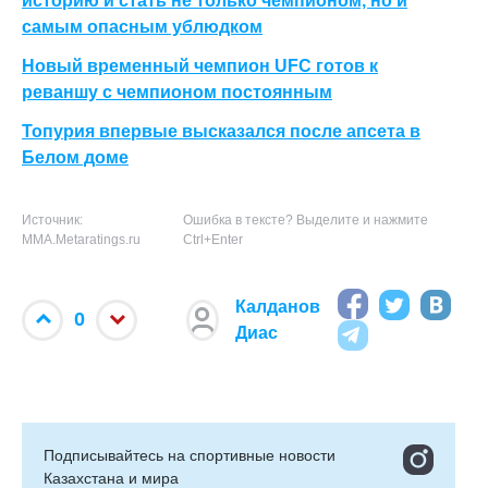
историю и стать не только чемпионом, но и
самым опасным ублюдком
Новый временный чемпион UFC готов к
реваншу с чемпионом постоянным
Топурия впервые высказался после апсета в
Белом доме
Источник:
Ошибка в тексте? Выделите и нажмите
MMA.Metaratings.ru
Ctrl+Enter
Калданов
0
Диас
Подписывайтесь на cпортивные новости
Казахстана и мира