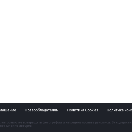
глашение
Правообладателям
Политика Cookies
Политика кон
 с авторами, не возвращать фотографии и не рецензировать рукописи. За содержа
яет мнение авторов.