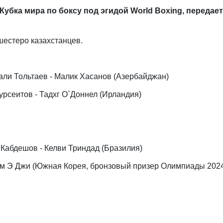
Кубка мира по боксу под эгидой World Boxing, передает
шестеро казахстанцев.
атали Тольтаев - Малик Хасанов (Азербайджан)
Нурсеитов - Тадхг О`Доннел (Ирландия)
ур Кабдешов - Келви Триндад (Бразилия)
- Им Э Джи (Южная Корея, бронзовый призер Олимпиады 202