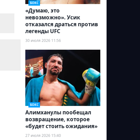
БОКС
«Думаю, это
невозможно». Усик
отказался драться против
легенды UFC
30 июля 2026 11:56
БОКС
Алимханулы пообещал
возвращение, которое
«будет стоить ожидания»
27 июля 2026 15:40