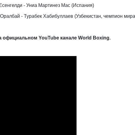
а Есенгелди - Униа Мартинез Мас (Испания)
ек Оралбай - Турабек Хабибуллаев (Узбекистан, чемпион мира
а официальном YouTube канале World Boxing.