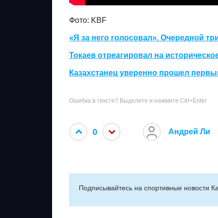
Фото: KBF
«Я за него голосовал». Очередной т
Токаев отреагировал на историческо
Казахстанец уверенно прошел первы
Ошибка в тексте? Выделите и нажмите Ctrl+Enter
0
Андрей Ли
Подписывайтесь на cпортивные новости Ка