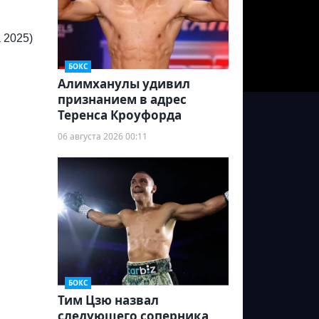
 2025)
БОКС
Алимханулы удивил
признанием в адрес
Теренса Кроуфорда
06 августа 2026 00:11
БОКС
Тим Цзю назвал
следующего соперника