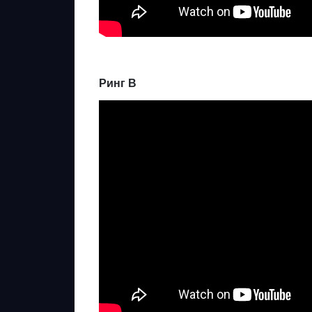
Ринг В