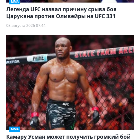
ММА
Легенда UFC назвал причину срыва боя
Царукяна против Оливейры на UFC 331
08 августа 2026 07:44
ММА
Камару Усман может получить громкий бой