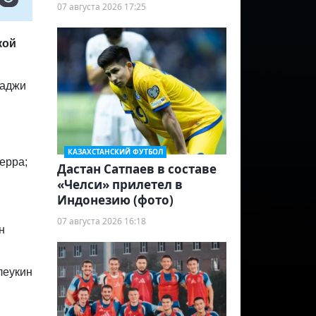
07 августа 2026 17:25
кой
аджи​
КАЗАХСТАНСКИЙ ФУТБОЛ
ерра;
Дастан Сатпаев в составе
«Челси» прилетел в
Индонезию (фото)
07 августа 2026 16:18
н
еукин​