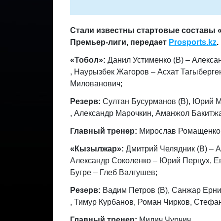
Стали известны стартовые составы «
Премьер-лиги,
передает
Prosports.kz
.
«Тобол»:
Данил Устименко (В) – Алекса
, Наурызбек Жагоров – Асхат Тагыберге
Милованович;
Резерв:
Султан Бусурманов (В), Юрий М
, Александр Марочкин, Аманжол Бакитжа
Главный тренер:
Мирослав Ромащенко
«Кызылжар»:
Дмитрий Челядник (В) – 
Александр Соколенко – Юрий Перцух, Ев
Бугре – Глеб Валгушев;
Резерв:
Вадим Петров (В), Санжар Ерни
, Тимур Курбанов​, Роман Чирков, Стефа
Главный тренер:
Милич Чурчич.