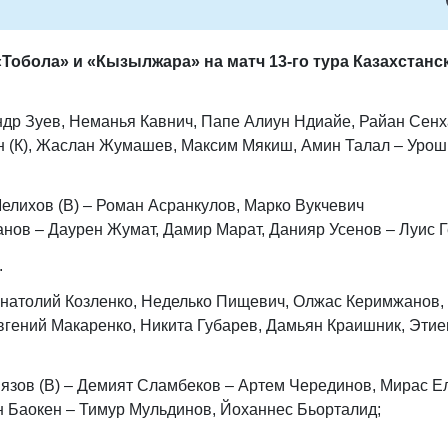
Тобола» и «Кызылжара» на матч 13-го тура Казахстанс
ндр Зуев, ​Неманья Кавнич, Папе Алиун Ндиайе, Райан Сенх
н (К), Жаслан Жумашев, Максим Мякиш, ​​Амин Талал – Урош
елихов (В) – Роман Асранкулов, Марко Вукчевич​
нов – Даурен Жумат, Дамир Марат, Данияр Усенов – Луис Г
.
Анатолий Козленко, Неделько Пищевич​, Олжас Керимжанов,
гений Макаренко, ​Никита Губарев, Дамьян Краишник, Этие
язов (В) – Демият Сламбеков – Артем Черединов​, Мирас Ел
н Баокен​ – Тимур Мульдинов, Йоханнес Бьорталид;