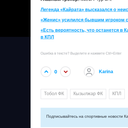
Легенда «Кайрата» высказался о неи
«Женис» усилился бывшим игроком 
«Есть вероятность, что останется в 
в КПЛ
Ошибка в тексте? Выделите и нажмите Ctrl+Enter
0
Karina
Тобол ФК
Кызылжар ФК
КПЛ
Подписывайтесь на cпортивные новости Ка