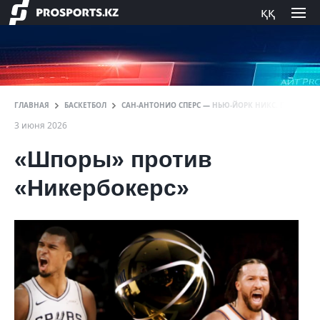
ққ
ГЛАВНАЯ
БАСКЕТБОЛ
САН-АНТОНИО СПЕРС — НЬЮ-ЙОРК НИКС. ПРЯМАЯ 
3 июня 2026
«Шпоры» против
«Никербокерс»