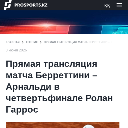
ққ
ГЛАВНАЯ
ТЕННИС
ПРЯМАЯ ТРАНСЛЯЦИЯ МАТЧА БЕРРЕТТИНИ – АРНАЛЬДИ 
3 июня 2026
Прямая трансляция
матча Берреттини –
Арнальди в
четвертьфинале Ролан
Гаррос