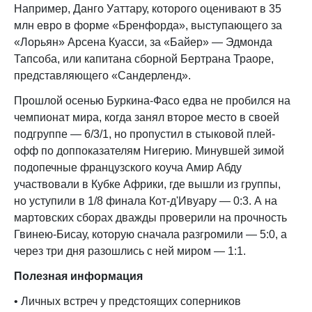
Например, Данго Уаттару, которого оценивают в 35
млн евро в форме «Бренфорда», выступающего за
«Лорьян» Арсена Куасси, за «Байер» — Эдмонда
Тапсоба, или капитана сборной Бертрана Траоре,
представляющего «Сандерленд».
Прошлой осенью Буркина-Фасо едва не пробился на
чемпионат мира, когда занял второе место в своей
подгруппе — 6/3/1, но пропустил в стыковой плей-
офф по доппоказателям Нигерию. Минувшей зимой
подопечные французского коуча Амир Абду
участвовали в Кубке Африки, где вышли из группы,
но уступили в 1/8 финала Кот-д'Ивуару — 0:3. А на
мартовских сборах дважды проверили на прочность
Гвинею-Бисау, которую сначала разгромили — 5:0, а
через три дня разошлись с ней миром — 1:1.
Полезная информация
• Личных встреч у предстоящих соперников