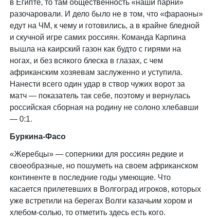
в Египте, то там общественность «наши парни»
разочаровали. И дело было не в том, что «фараоны»
едут на ЧМ, к чему и готовились, а в крайне бледной
и скучной игре самих россиян. Команда Карпина
вышла на каирский газон как будто с гирями на
ногах, и без всякого блеска в глазах, с чем
африканским хозяевам заслуженно и уступила.
Нанести всего один удар в створ чужих ворот за
матч — показатель так себе, поэтому и вернулась
российская сборная на родину не солоно хлебавши
— 0:1.
Буркина-Фасо
«Жеребцы» — соперники для россиян редкие и
своеобразные, но пошуметь на своем африканском
континенте в последние годы умеющие. Что
касается прилетевших в Волгоград игроков, которых
уже встретили на берегах Волги казачьим хором и
хлебом-солью, то отметить здесь есть кого.