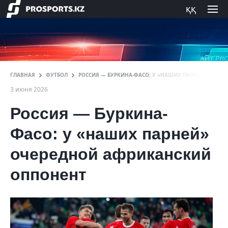
ққ
ГЛАВНАЯ
ФУТБОЛ
РОССИЯ — БУРКИНА-ФАСО: У «НАШИХ ПАРНЕЙ» ОЧЕР
3 июня 2026
Россия — Буркина-
Фасо: у «наших парней»
очередной африканский
оппонент