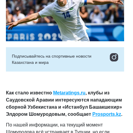
Подписывайтесь на cпортивные новости
Казахстана и мира
Как стало известно
Metaratings.ru
, клубы из
Саудовской Аравии интересуются нападающим
сборной Узбекистана и «Истанбул Башакшехир»
Элдором Шомуродовым
, сообщает
Prosports
.
kz
.
По нашей информации, на текущий момент
Шомуродова всё устраивает в Турции, но если