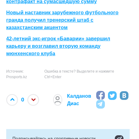
контрафакт на сумасшедшую сумму
Новый наставник зарубежного футбольного
гранда получил тренерский штаб с
казахстанским акцентом
42-летний экс-игрок «Баварии» завершил
карьеру и возглавил вторую команду
мюнхенского клуба
Источник:
Ошибка в тексте? Выделите и нажмите
Prosports.kz
Ctrl+Enter
Калданов
0
Диас
Подписывайтесь на cпортивные новости