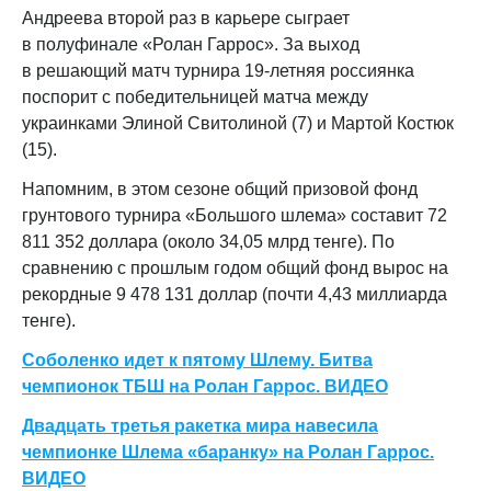
Андреева второй раз в карьере сыграет
в полуфинале «Ролан Гаррос». За выход
в решающий матч турнира 19‑летняя россиянка
поспорит с победительницей матча между
украинками Элиной Свитолиной (7) и Мартой Костюк
(15).
Напомним, в этом сезоне общий призовой фонд
грунтового турнира «Большого шлема» составит 72
811 352 доллара (около 34,05 млрд тенге). По
сравнению с прошлым годом общий фонд вырос на
рекордные 9 478 131 доллар (почти 4,43 миллиарда
тенге).
Соболенко идет к пятому Шлему. Битва
чемпионок ТБШ на Ролан Гаррос. ВИДЕО
Двадцать третья ракетка мира навесила
чемпионке Шлема «баранку» на Ролан Гаррос.
ВИДЕО