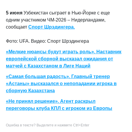
5 июня
Узбекистан сыграет в Нью-Йорке с еще
одним участником ЧМ-2026 – Нидерландами,
сообщает
Спорт Шрэдингера.
Фото: UFA. Видео: Спорт Шрэдингера
«Мелкие нюансы будут играть роль». Наставник
европейской сборной высказал ожидания от
матчей с Казахстаном в Лиге Наций
«Самая большая радость». Главный тренер
«Астаны» высказался о непопадании игрока в
сборную Казахстана
«Не принял решение». Агент раскрыл
переговоры клуба КПЛ с игроком из Европы
Ошибка в тексте? Выделите и нажмите Ctrl+Enter