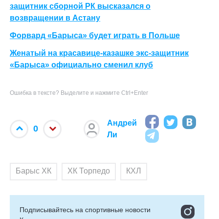
защитник сборной РК высказался о
возвращении в Астану
Форвард «Барыса» будет играть в Польше
Женатый на красавице-казашке экс-защитник
«Барыса» официально сменил клуб
Ошибка в тексте? Выделите и нажмите Ctrl+Enter
Андрей
0
Ли
Барыс ХК
ХК Торпедо
КХЛ
Подписывайтесь на cпортивные новости