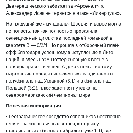
Дьекереш немало забивает за «Арсенал», а
Александер Исак не теряется в атаке «Ливерпуля».
На грядущий же «мундиаль» Швеция и вовсе могла
не попасть, так как полностью провалила
селекционный цикл, став последней командой в
квартете B — 0/2/4. Но прошла в отборочный плей-
офф благодаря успешному выступлению в Лиге
наций, и здесь Грэм Поттер сборную к весне в
порядок привести успел. А доказательство тому —
мартовские победы сине-желтых скандинавов в
полуфинале над Украиной (3:1) и в финале над
Польшей (3:2), плюс заветная путевка на
североамериканский чемпионат мира.
Полезная информация
• Географическое соседство соперников бесспорно
влияет на число личных встреч, которых у
скандинавских сборных набралось уже 110, где