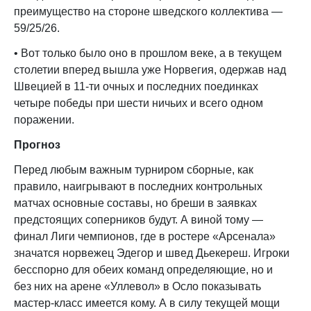
преимущество на стороне шведского коллектива —
59/25/26.
• Вот только было оно в прошлом веке, а в текущем
столетии вперед вышла уже Норвегия, одержав над
Швецией в 11-ти очных и последних поединках
четыре победы при шести ничьих и всего одном
поражении.
Прогноз
Перед любым важным турниром сборные, как
правило, наигрывают в последних контрольных
матчах основные составы, но бреши в заявках
предстоящих соперников будут. А виной тому —
финал Лиги чемпионов, где в ростере «Арсенала»
значатся норвежец Эдегор и швед Дьекереш. Игроки
бесспорно для обеих команд определяющие, но и
без них на арене «Уллевол» в Осло показывать
мастер-класс имеется кому. А в силу текущей мощи