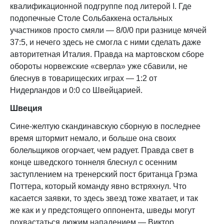
квалификационной подгруппе под литерой I. Где
подопечные Столе Сольбаккена остальных
участников просто смяли — 8/0/0 при разнице мячей
37:5, и нечего здесь не смогла с ними сделать даже
авторитетная Италия. Правда на мартовском сборе
обороты норвежские «сверла» уже сбавили, не
блеснув в товарищеских играх — 1:2 от
Нидерландов и 0:0 со Швейцарией.
Швеция
Сине-желтую скандинавскую сборную в последнее
время штормит немало, и больше она своих
болельщиков огорчает, чем радует. Правда свет в
конце шведского тоннеля блеснул с осенним
заступлением на тренерский пост британца Грэма
Поттера, который команду явно встряхнул. Что
касается заявки, то здесь звезд тоже хватает, и так
же как и у предстоящего оппонента, шведы могут
похвастаться дюжим нападением — Виктор