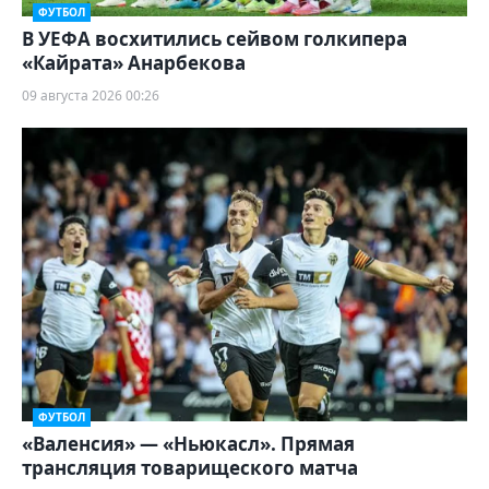
ФУТБОЛ
В УЕФА восхитились сейвом голкипера
«Кайрата» Анарбекова
09 августа 2026 00:26
ФУТБОЛ
«Валенсия» — «Ньюкасл». Прямая
трансляция товарищеского матча