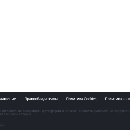
глашение
Правообладателям
Политика Cookies
Политика кон
 с авторами, не возвращать фотографии и не рецензировать рукописи. За содержа
яет мнение авторов.
й»