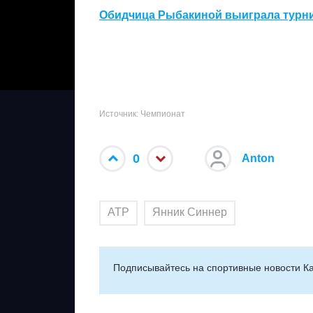
Обидчица Рыбакиной выиграла турн
Источник: Чемпионат
0
Anton
ATP
Янник Синнер
Подписывайтесь на cпортивные новости Ка