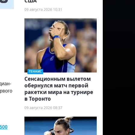
США
09 августа 2026 10:31
ТЕННИС
Сенсационным вылетом
диан-
обернулся матч первой
ервого
ракетки мира на турнире
в Торонто
09 августа 2026 08:37
500