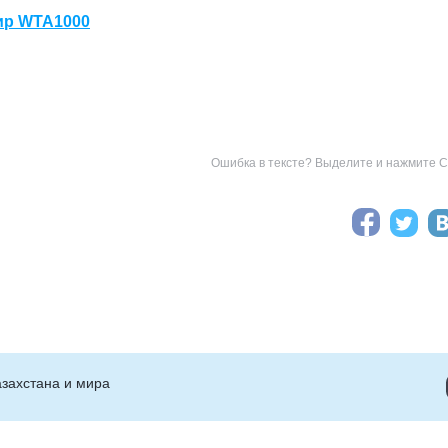
ир WTA1000
Ошибка в тексте? Выделите и нажмите Ct
захстана и мира