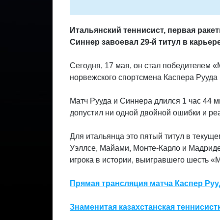
Итальянский теннисист, первая раке
Синнер завоевал 29-й титул в карьер
Сегодня, 17 мая, он стал победителем 
норвежского спортсмена Каспера Рууда (2
Матч Рууда и Синнера длился 1 час 44 м
допустил ни одной двойной ошибки и реа
Для итальянца это пятый титул в текущ
Уэллсе, Майами, Монте-Карло и Мадриде
игрока в истории, выигравшего шесть «
Прямая трансляция матча Каспер Руу
Знаменитая казахстанская теннисист