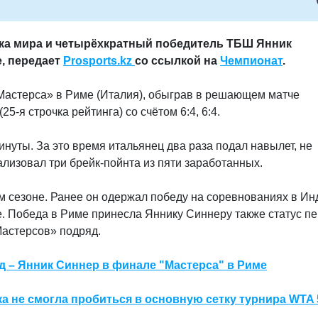
тка мира и четырёхкратный победитель ТБШ Янник
е, передает
Prosports.kz
со ссылкой на
Чемпионат
.
«Мастерса» в Риме (Италия), обыграв в решающем матче
5-я строчка рейтинга) со счётом 6:4, 6:4.
инуты. За это время итальянец два раза подал навылет, не
лизовал три брейк-пойнта из пяти заработанных.
ем сезоне. Ранее он одержал победу на соревнованиях в Ин
. Победа в Риме принесла Яннику Синнеру также статус п
Мастерсов» подряд.
д – Янник Синнер в финале "Мастерса" в Риме
ка не смогла пробиться в основную сетку турнира WTA 