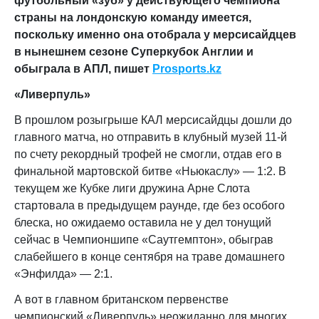
футбольный «зуб» у действующего чемпиона
страны на лондонскую команду имеется,
поскольку именно она отобрала у мерсисайдцев
в нынешнем сезоне Суперкубок Англии и
обыграла в АПЛ, пишет
Prosports.kz
«Ливерпуль»
В прошлом розыгрыше КАЛ мерсисайдцы дошли до
главного матча, но отправить в клубный музей 11-й
по счету рекордный трофей не смогли, отдав его в
финальной мартовской битве «Ньюкаслу» — 1:2. В
текущем же Кубке лиги дружина Арне Слота
стартовала в предыдущем раунде, где без особого
блеска, но ожидаемо оставила не у дел тонущий
сейчас в Чемпионшипе «Саутгемптон», обыграв
слабейшего в конце сентября на траве домашнего
«Энфилда» — 2:1.
А вот в главном британском первенстве
чемпионский «Ливерпуль» неожиданно для многих