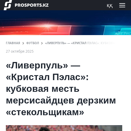
ққ
ГЛАВНАЯ
ФУТБОЛ
«ЛИВЕРПУЛЬ» — «КРИСТАЛ ПЭЛАС»: КУБКОВАЯ МЕСТЬ
27 октября 2025
«Ливерпуль» —
«Кристал Пэлас»:
кубковая месть
мерсисайдцев дерзким
«стекольщикам»