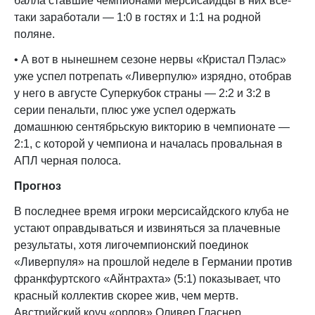
балла ставшие чемпионами мерсисайдцы в них все-
таки заработали — 1:0 в гостях и 1:1 на родной
поляне.
• А вот в нынешнем сезоне нервы «Кристал Пэлас»
уже успел потрепать «Ливерпулю» изрядно, отобрав
у него в августе Суперкубок страны — 2:2 и 3:2 в
серии пенальти, плюс уже успел одержать
домашнюю сентябрьскую викторию в чемпионате —
2:1, с которой у чемпиона и началась провальная в
АПЛ черная полоса.
Прогноз
В последнее время игроки мерсисайдского клуба не
устают оправдываться и извиняться за плачевные
результаты, хотя лигочемпионский поединок
«Ливерпуля» на прошлой неделе в Германии против
франкфуртского «Айнтрахта» (5:1) показывает, что
красный коллектив скорее жив, чем мертв.
Австрийский коуч «орлов» Оливер Гласнер