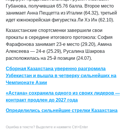
Губанова
, получившая
65.76 балла
. Второе место
занимает
Анна Пеццетта
из Италии (
64.32
), третьей
идет южнокорейская фигуристка
Ли Хэ Ин
(
62.10
).
Казахстанские спортсменки завершили свои
прокаты в середине итогового протокола:
София
Фарафонова
занимает 23-е место (
29.20
),
Амина
Алексеева
— 24-е (
25.29
),
Русалина Шакрова
расположилась на 25-й позиции (
24.07
).
Сборная Казахстана уверенно разгромила
Узбекистан и вышла в четверку сильнейших на
Чемпионате Азии
«Астана» сохранила одного из своих лидеров —
контракт продлен до 2027 года
Определились сильнейшие стрелки Казахстана
Ошибка в тексте? Выделите и нажмите Ctrl+Enter