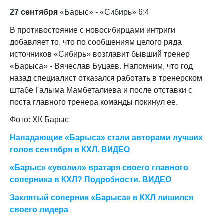
27 сентября
«Барыс» - «Сибирь» 6:4
В противостояние с новосибирцами интриги
добавляет то, что по сообщениям целого ряда
источников «Сибирь» возглавит бывший тренер
«Барыса» - Вячеслав Буцаев. Напомним, что год
назад специалист отказался работать в тренерском
штабе Галыма Мамбеталиева и после отставки с
поста главного тренера команды покинул ее.
Фото: ХК Барыс
Нападающие «Барыса» стали авторами лучших
голов сентября в КХЛ. ВИДЕО
«Барыс» «уволил» вратаря своего главного
соперника в КХЛ? Подробности. ВИДЕО
Заклятый соперник «Барыса» в КХЛ лишился
своего лидера