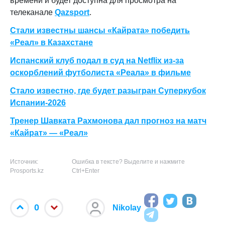
времени и будет доступна для просмотра на
телеканале
Qazsport
.
Стали известны шансы «Кайрата» победить
«Реал» в Казахстане
Испанский клуб подал в суд на Netflix из-за
оскорблений футболиста «Реала» в фильме
Стало известно, где будет разыгран Суперкубок
Испании-2026
Тренер Шавката Рахмонова дал прогноз на матч
«Кайрат» — «Реал»
Источник:
Ошибка в тексте? Выделите и нажмите
Prosports.kz
Ctrl+Enter
0
Nikolay