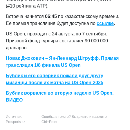
(#10 рейтинга АТР).
Встреча начнется
06:45
по казахстанскому времени.
Ее прямая трансляция будет доступна по
ссылке
.
US Open, проходит с 24 августа по 7 сентября.
Призовой фонд турнира составляет 90 000 000
долларов.
Новак Джокович – Ян-Леннард Штруфф. Прямая
трансляция 1/8 финала US Open
Бублик и его соперник пожали друг другу
мизинцы после их матча на US Open-2025
Бублик ворвался во вторую неделю US Open.
ВИДЕО
Источник:
Ошибка в тексте? Выделите и нажмите
Prosports.kz
Ctrl+Enter