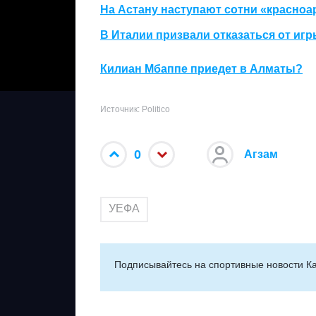
На Астану наступают сотни «красно
В Италии призвали отказаться от иг
Килиан Мбаппе приедет в Алматы?
Источник: Politico
0
Агзам
УЕФА
Подписывайтесь на cпортивные новости Ка