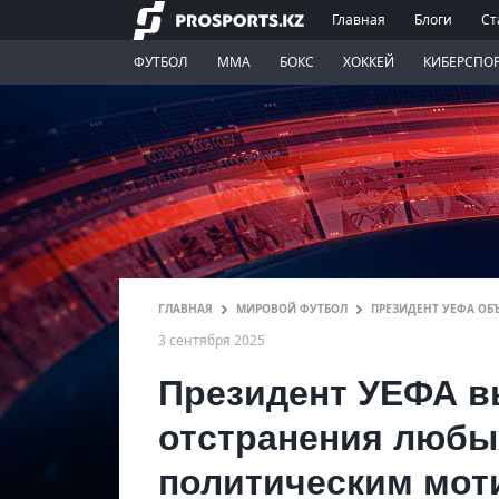
Главная
Блоги
Ст
ФУТБОЛ
ММА
БОКС
ХОККЕЙ
КИБЕРСПО
ГЛАВНАЯ
МИРОВОЙ ФУТБОЛ
ПРЕЗИДЕНТ УЕФА ОБ
3 сентября 2025
Президент УЕФА в
отстранения любы
политическим мот