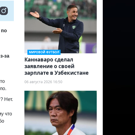
 по
МИРОВОЙ ФУТБОЛ
з-за
Каннаваро сделал
заявление о своей
зарплате в Узбекистане
то
06 августа 2026 16:50
ло.
? Нет.
у что
бо