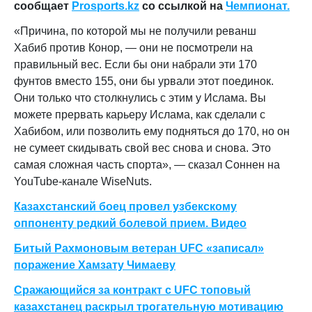
сообщает
Prosports
.
kz
со ссылкой на
Чемпионат.
«Причина, по которой мы не получили реванш
Хабиб против Конор, — они не посмотрели на
правильный вес. Если бы они набрали эти 170
фунтов вместо 155, они бы урвали этот поединок.
Они только что столкнулись с этим у Ислама. Вы
можете прервать карьеру Ислама, как сделали с
Хабибом, или позволить ему подняться до 170, но он
не сумеет скидывать свой вес снова и снова. Это
самая сложная часть спорта», — сказал Соннен на
YouTube-канале WiseNuts.
Казахстанский боец провел узбекскому
оппоненту редкий болевой прием. Видео
Битый Рахмоновым ветеран UFC «записал»
поражение Хамзату Чимаеву
Сражающийся за контракт с UFC топовый
казахстанец раскрыл трогательную мотивацию