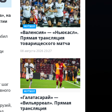
», на
атии
ФУТБОЛ
«Валенсия» — «Ньюкасл».
абил
Прямая трансляция
товарищеского матча
08 августа 2026 23:27
ди
й
т шаг
ивного
ФУТБОЛ
«Галатасарай» —
«Вильярреал». Прямая
рузей,
трансляция
ал