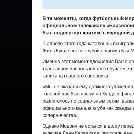
В те моменты, когда футбольный мир
официальном телеканале «Барселоны
был подвергнут критике с изрядной 
В апреле этого года каталонцы выиграл
Жиль Кунде после грубой ошибки Луки 
Именно этот момент вдохновил Barcelon
трансляции воспользовался случаем, чт
капитана главного соперника.
«Мы не оказали ему должного уважения,
голевой пас был пасом на Кунде в фина
разлетелось по социальным сетям, вызв
официального канала клуба как скандаль
соперничества.
Однако Модрич не остался в долгу пере
включая Дани Карвахаля, прислали ему 