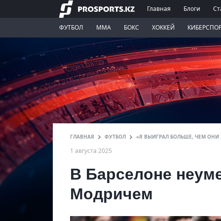
Главная
Блоги
Ст
ФУТБОЛ
ММА
БОКС
ХОККЕЙ
КИБЕРСПО
ГЛАВНАЯ
ФУТБОЛ
«Я ВЫИГРАЛ БОЛЬШЕ, ЧЕМ ОНИ
1 августа 2025
В Барселоне неум
Модричем