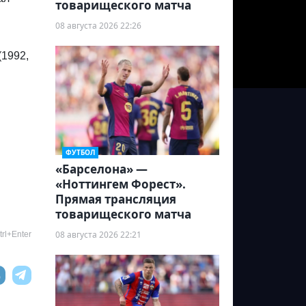
товарищеского матча
08 августа 2026 22:26
(1992,
ФУТБОЛ
«Барселона» —
«Ноттингем Форест».
Прямая трансляция
товарищеского матча
08 августа 2026 22:21
rl+Enter