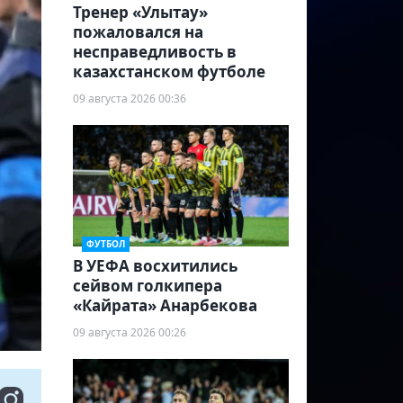
Тренер «Улытау»
пожаловался на
несправедливость в
казахстанском футболе
09 августа 2026 00:36
ФУТБОЛ
В УЕФА восхитились
сейвом голкипера
«Кайрата» Анарбекова
09 августа 2026 00:26