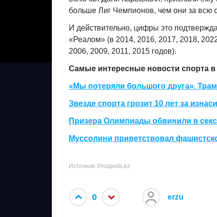
больше Лиг Чемпионов, чем они за всю с
И действительно, цифры это подтвержд
«Реалом» (в 2014, 2016, 2017, 2018, 2022
2006, 2009, 2011, 2015 годов).
Самые интересные новости спорта в 
«Мы потеряли большого друга». Трам
Звезде спорта грозит 10 лет за изн
Призера Олимпиады обвинили в сексе
Муссолини приветствовал фашистско
Источник: Prosports.kz
0
erzu