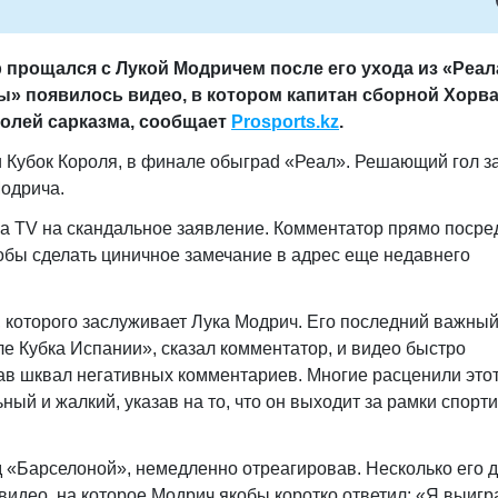
 прощался с Лукой Модричем после его ухода из «Реала
» появилось видео, в котором капитан сборной Хорв
долей сарказма, сообщает
Prosports.kz
.
и Кубок Короля, в финале обыграd «Реал». Решающий гол з
Модрича.
a TV на скандальное заявление. Комментатор прямо посре
обы сделать циничное замечание в адрес еще недавнего
 которого заслуживает Лука Модрич. Его последний важны
ле Кубка Испании», сказал комментатор, и видео быстро
ав шквал негативных комментариев. Многие расценили это
ный и жалкий, указав на то, что он выходит за рамки спорт
д «Барселоной», немедленно отреагировав. Несколько его д
видео, на которое Модрич якобы коротко ответил: «Я выигр