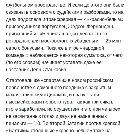
футбольном пространстве. И если до этого они были
связаны в основном с судейскими разборками, то на
днях подоспела и трансферная — к «красно-белым»
присоединился португалец Жедсон Фернандеш,
прибывший из «Бешикташа», и сделал это за
рекордные для московского клуба деньги — 25 млн
евро с бонусами. Пока же в игре «народной
команды» наблюдается некоторая суматоха, от чего
(по его словам) начинает уставать даже ее
наставник Деян Станкович.
Стартовали же «спартачи» в новом российском
первенстве с домашнего поединка с закрытым
махачкалинским «Динамо», и сразу стали
ньюсмейкерами первого тура. Так как три очка в
итоге заработали, но осуществили это при четырех
не засчитанных голах и двух не назначенных
пенальти — 1:0. Во второй баталии против крепкой
«Балтики» столичные «красно-белые» тоже на