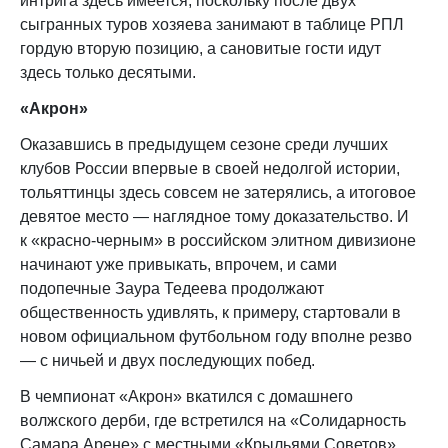
интрига здесь имеется, поскольку после двух
сыгранных туров хозяева занимают в таблице РПЛ
гордую вторую позицию, а сановитые гости идут
здесь только десятыми.
«Акрон»
Оказавшись в предыдущем сезоне среди лучших
клубов России впервые в своей недолгой истории,
тольяттинцы здесь совсем не затерялись, а итоговое
девятое место — наглядное тому доказательство. И
к «красно-черным» в российском элитном дивизионе
начинают уже привыкать, впрочем, и сами
подопечные Заура Тедеева продолжают
общественность удивлять, к примеру, стартовали в
новом официальном футбольном году вполне резво
— с ничьей и двух последующих побед.
В чемпионат «Акрон» вкатился с домашнего
волжского дерби, где встретился на «Солидарность
Самара Арене» с местными «Крыльями Советов».