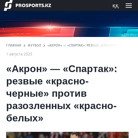
ққ
ГЛАВНАЯ
ФУТБОЛ
«АКРОН» — «СПАРТАК»: РЕЗВЫЕ «КРАСНО-ЧЕРНЫЕ» ПР
1 августа 2025
«Акрон» — «Спартак»:
резвые «красно-
черные» против
разозленных «красно-
белых»