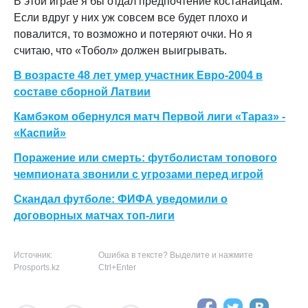
В этой играе я бы отдал предпочтение костанайцам.
Если вдруг у них уж совсем все будет плохо и
повалится, то возможно и потеряют очки. Но я
считаю, что «Тобол» должен выигрывать.
В возрасте 48 лет умер участник Евро-2004 в
составе сборной Латвии
Камбэком обернулся матч Первой лиги «Тараз» -
«Каспий»
Поражение или смерть: футболистам топового
чемпионата звонили с угрозами перед игрой
Скандал футболе: ФИФА уведомили о
договорных матчах топ-лиги
Источник:
Ошибка в тексте? Выделите и нажмите
Prosports.kz
Ctrl+Enter