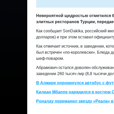
Невероятной щедростью отметился 
элитных ресторанов Турции, переда
Как сообщает SonDakika, российский мил
долларов) и при этом оставил официанту
Как отмечает источник, в заведении, ко
был встречен «по-королевски». Блюда д
шеф-поваром.
Абрамович остался доволен обслуживан
заведении 260 тысяч лир (8,8 тысячи до
​В Алжире опрокинулся автобус с фу
Килиан Мбаппе нарядился в костюм 
Роналду переманил звезду «Реала» в