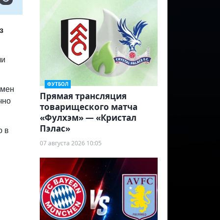
з
чи
ФУТБОЛ
смен
Прямая трансляция
чно
товарищеского матча
«Фулхэм» — «Кристал
Пэлас»
о в
07 августа 2026 10:05