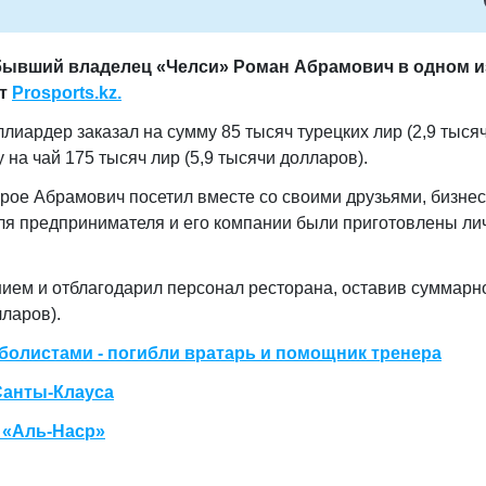
бывший владелец «Челси» Роман Абрамович в одном и
ет
Prosports.kz.
лиардер заказал на сумму 85 тысяч турецких лир (2,9 тыся
 на чай 175 тысяч лир (5,9 тысячи долларов).
торое Абрамович посетил вместе со своими друзьями, бизне
ля предпринимателя и его компании были приготовлены ли
ием и отблагодарил персонал ресторана, оставив суммарн
лларов).
тболистами - погибли вратарь и помощник тренера
Санты-Клауса
 «Аль-Наср»