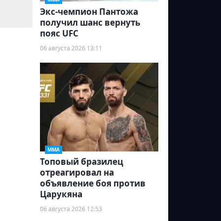
Экс-чемпион Пантожа
получил шанс вернуть
пояс UFC
06 августа 2026 13:11
ММА
Топовый бразилец
отреагировал на
объявление боя против
Царукяна
06 августа 2026 12:53