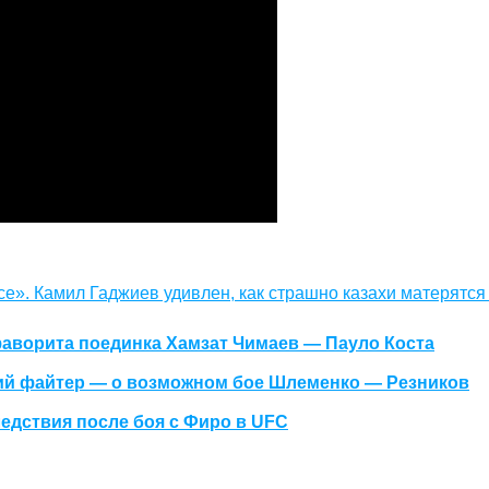
все». Камил Гаджиев удивлен, как страшно казахи матерятся
фаворита поединка Хамзат Чимаев — Пауло Коста
кий файтер — о возможном бое Шлеменко — Резников
едствия после боя с Фиро в UFC