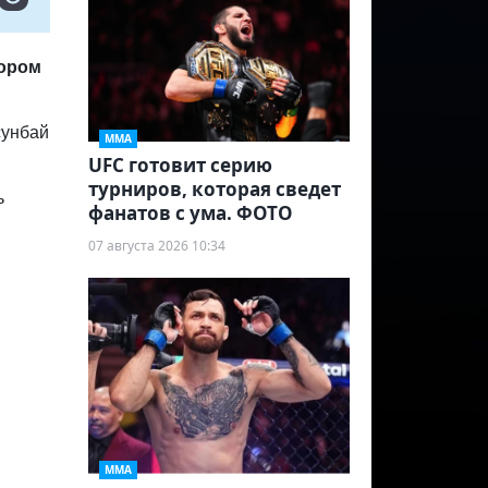
тором
сунбай
ММА
UFC готовит серию
турниров, которая сведет
ь
фанатов с ума. ФОТО
07 августа 2026 10:34
ММА