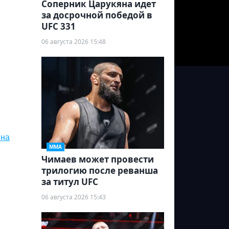
Соперник Царукяна идет
за досрочной победой в
UFC 331
06 августа 2026 15:48
 на
ММА
Чимаев может провести
трилогию после реванша
за титул UFC
06 августа 2026 15:43