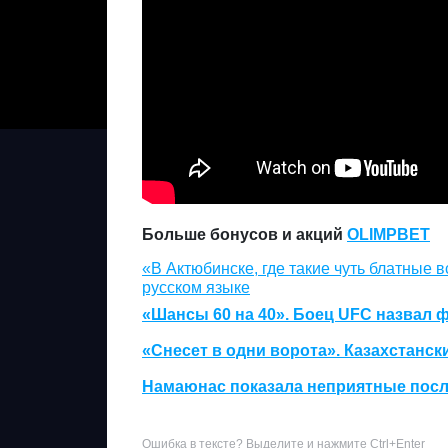
Больше бонусов и акций
OLIMPBET
«В Актюбинске, где такие чуть блатные 
русском языке
«Шансы 60 на 40». Боец UFC назвал 
«Снесет в одни ворота». Казахстанс
Намаюнас показала неприятные посл
Ошибка в тексте? Выделите и нажмите Ctrl+Enter