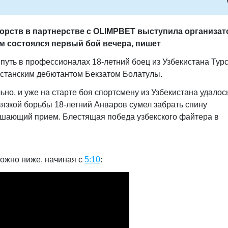
орств в партнерстве с
OLIMPBET
выступила организа
ом состоялся первый бой вечера, пишет
уть в профессионалах 18-летний боец из Узбекистана Тур
хстанским дебютантом Бекзатом Болатулы.
но, и уже на старте боя спортсмену из Узбекистана удалос
вязкой борьбы 18-летний Анваров сумел забрать спину
ушающий прием. Блестящая победа узбекского файтера в
ожно ниже, начиная с
5:10
: