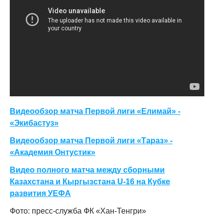
Видеообзор матча Первой лиги «Елимай» -
«Экибастуз»
Видеообзор матча Первой лиги «Тараз» -
«Академия Онтустик»
Видео полного матча между сборными
Казахстана и Кыргызстана U-16 на Кубке
развития УЕФА
Фото: пресс-служба ФК «Хан-Тенгри»