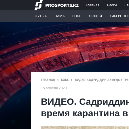
Главная
Блоги
Ст
ФУТБОЛ
ММА
БОКС
ХОККЕЙ
КИБЕРСПО
ГЛАВНАЯ
БОКС
ВИДЕО. САДРИДДИН АХМЕДОВ ТРЕ
15 апреля 2020
ВИДЕО. Садриддин
время карантина в