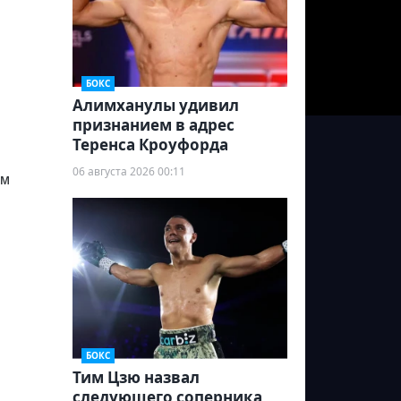
БОКС
Алимханулы удивил
признанием в адрес
Теренса Кроуфорда
06 августа 2026 00:11
-м
БОКС
Тим Цзю назвал
следующего соперника