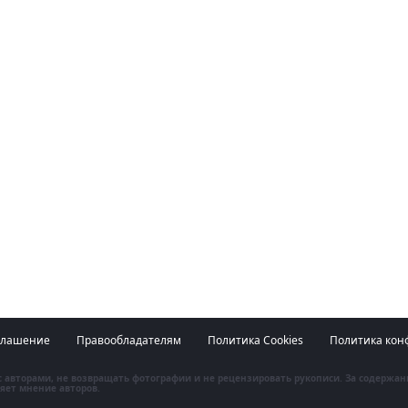
глашение
Правообладателям
Политика Cookies
Политика кон
 с авторами, не возвращать фотографии и не рецензировать рукописи. За содержа
яет мнение авторов.