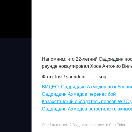
Напомним, что 22-летний Садриддин посл
раунде нокаутировал Хосе Антонио Вил
Фото: Inst / sadriddin_____soq.
ВИДЕО. Садриддин Ахмедов возобновил
Садриддин Ахмедов перенес бой
Казахстанский обладатель поясов WBC 
Садриддин Ахмедов встретился с акимо
Ошибка в тексте? Выделите и нажмите Ctrl+Enter