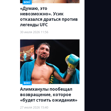
БОКС
«Думаю, это
невозможно». Усик
отказался драться против
легенды UFC
30 июля 2026 11:56
БОКС
Алимханулы пообещал
возвращение, которое
«будет стоить ожидания»
27 июля 2026 15:40