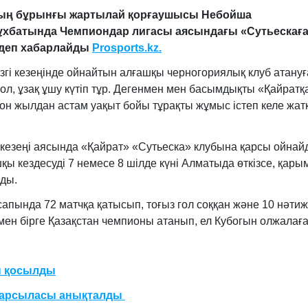
ның бұрынғы жартылай қорғаушысы
Небойша
сұхбатында Чемпиондар лигасы аясындағы «Сутьескағ
, деп хабарлайды
Prosports.kz.
ізгі кезеңінде ойнайтын алғашқы черногориялық клуб атануғ
жол, ұзақ ұшу күтіп тұр. Дегенмен мен басымдықты «Қайратқ
 он жылдан астам уақыт бойы тұрақты жұмыс істеп келе жат
кезеңі аясында «Қайрат» «Сутьеска» клубына қарсы ойнай
қы кездесуді 7 немесе 8 шілде күні Алматыда өткізсе, қары
ады.
апында 72 матчқа қатысып, тоғыз гол соққан және 10 нәтиж
ен бірге Қазақстан чемпионы атанып, ел Кубогын олжалаға
ы қосылды
 қарсыласы анықталды