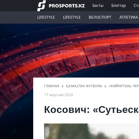
Басты
Блогтар
Ст
LIFESTYLE
LIFESTYLE
ВЕЛОСПОРТ
АТЛЕТИКА
ГЛАВНАЯ
ҚАЗАҚСТАН ФУТБОЛЫ
«КАЙРАТТЫҢ» ЧЕР
17 маусым 2026
Косович: «Сутьеск