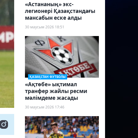
«Астананың» экс-
легионері Қазақстандағы
мансабын еске алды
30 маусым 2026 18:51
ҚАЗАҚСТАН ФУТБОЛЫ
«Ақтөбе» ықтимал
транфер жайлы ресми
мәлімдеме жасады
30 маусым 2026 17:46