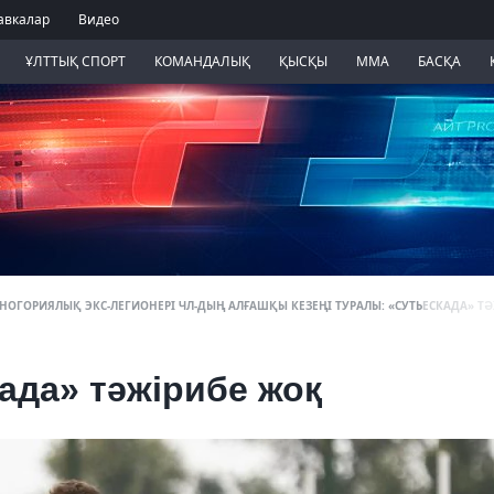
авкалар
Видео
ҰЛТТЫҚ СПОРТ
КОМАНДАЛЫҚ
ҚЫСҚЫ
ММА
БАСҚА
НОГОРИЯЛЫҚ ЭКС-ЛЕГИОНЕРІ ЧЛ-ДЫҢ АЛҒАШҚЫ КЕЗЕҢІ ТУРАЛЫ: «СУТЬЕСКАДА» Т
ада» тәжірибе жоқ