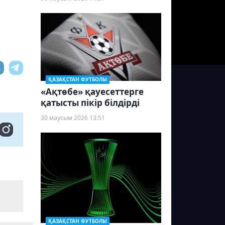
ҚАЗАҚСТАН ФУТБОЛЫ
«Ақтөбе» қауесеттерге
қатысты пікір білдірді
30 маусым 2026 13:51
ҚАЗАҚСТАН ФУТБОЛЫ