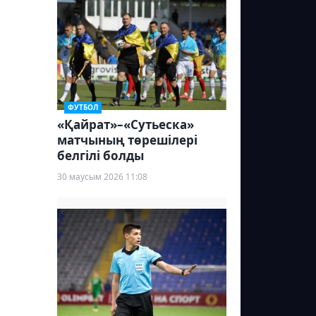
ФУТБОЛ
«Қайрат»–«Сутьеска»
матчының төрешілері
белгілі болды
30 маусым 2026 11:08