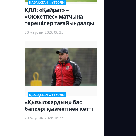
ҚАЗАҚСТАН ФУТБОЛЫ
ҚПЛ: «Қайрат» –
«Оқжетпес» матчына
төрешілер тағайындалды
30 маусым 2026 06:35
ҚАЗАҚСТАН ФУТБОЛЫ
«Қызылжардың» бас
бапкері қызметінен кетті
29 маусым 2026 18:35