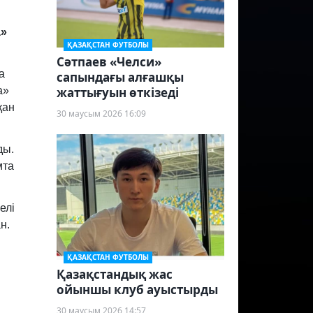
а»
ҚАЗАҚСТАН ФУТБОЛЫ
Сәтпаев «Челси»
а
сапындағы алғашқы
жаттығуын өткізеді
а»
қан
30 маусым 2026 16:09
ды.
мта
елі
н.
ҚАЗАҚСТАН ФУТБОЛЫ
Қазақстандық жас
ойыншы клуб ауыстырды
30 маусым 2026 14:57