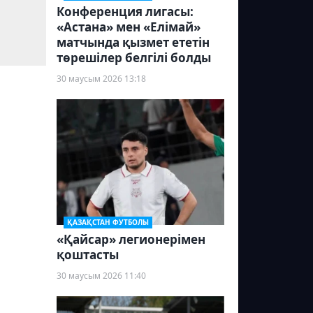
Конференция лигасы:
«Астана» мен «Елімай»
матчында қызмет ететін
төрешілер белгілі болды
30 маусым 2026 13:18
ҚАЗАҚСТАН ФУТБОЛЫ
«Қайсар» легионерімен
қоштасты
30 маусым 2026 11:40