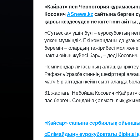
«Қайрат»
пен Черногория құрамасы
Косович
ASnews.kz
сайтына берген 
қарсы кездесуден не күтетінін айтты
«Сутьеска» үшін бұл – еурокубоктың нег
үлкен мүмкіндік. Екі команданы да ұзақ 
беремін – олардың тәжірибесі мол және
нақты ойын жүйесі бар», – деді Косович.
Чемпиондар лигасының алғашқы іріктеу 
Рафаэль Уразбахтиннің шәкірттері алғаш
матч бір аптадан кейін сырт алаңда бол
31 жастағы Небойша Косович «Қайрат» с
пас берген. Сондай-ақ алматылық ұжымм
«Қайсар» сапына сербиялық ойынш
«Елімайдың» еурокубоктағы бірінші