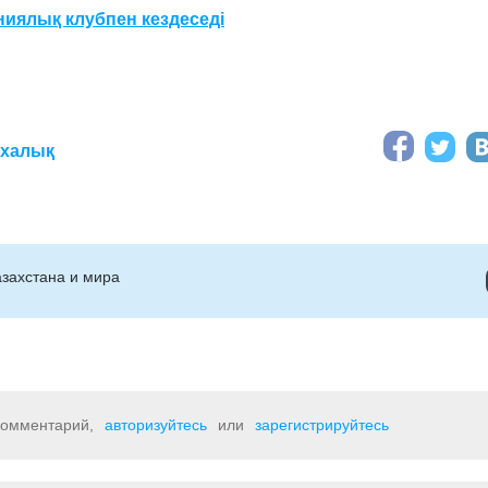
иялық клубпен кездеседі
іхалық
захстана и мира
 комментарий,
авторизуйтесь
или
зарегистрируйтесь