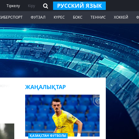
РУССКИЙ ЯЗЫК
Тіркелу
Кіру
КИБЕРСПОРТ
ФУТЗАЛ
КҮРЕС
БОКС
ТЕННИС
ХОККЕЙ
Ф
ЖАҢАЛЫҚТАР
ӘЖІРИБЕ ЖОҚ
ҚАЗАҚСТАН ФУТБОЛЫ