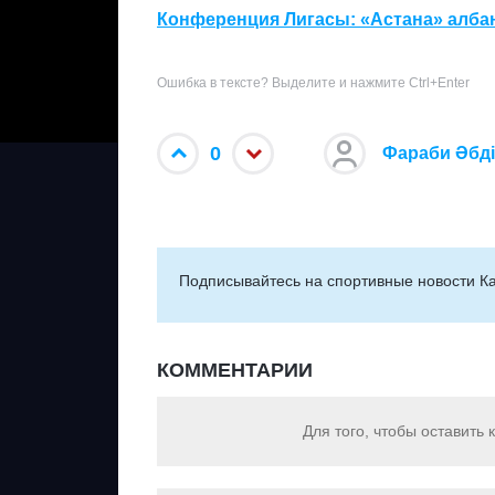
Конференция Лигасы: «Астана» албан
Ошибка в тексте? Выделите и нажмите Ctrl+Enter
0
Фараби Әбд
Подписывайтесь на cпортивные новости Ка
КОММЕНТАРИИ
Для того, чтобы оставить