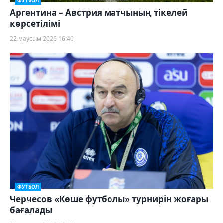
ФУТБОЛ
Аргентина – Австрия матчының тікелей
көрсетілімі
22 маусым 2026 16:40
ФУТБОЛ
Черчесов «Көше футболы» турнирін жоғары
бағалады