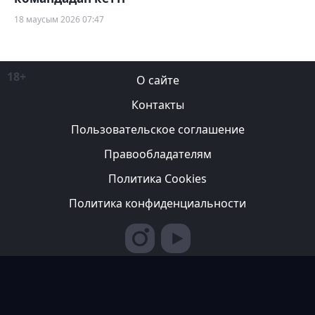
18 маусым 2026 07:47
18+
О сайте
Контакты
Пользовательское соглашение
Правообладателям
Политика Cookies
Политика конфиденциальности
Редакция вправе не вступать в переписку с авторами, не
возвращать фотографии и не рецензировать рукописи. За
содержание рекламных публикаций ответственность несет
рекламодатель. Редакция не всегда разделяет мнение авторов.
© 2007-2026 ТОО ИА «Казахстан Спортивный»