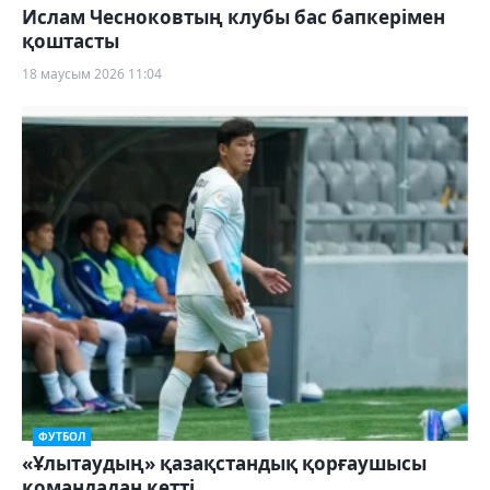
Ислам Чесноковтың клубы бас бапкерімен
қоштасты
18 маусым 2026 11:04
ФУТБОЛ
«Ұлытаудың» қазақстандық қорғаушысы
командадан кетті