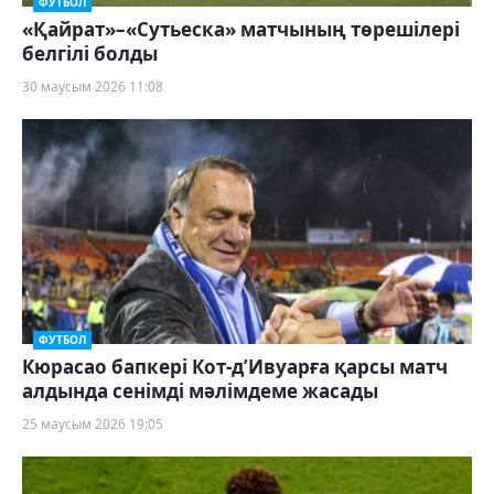
ФУТБОЛ
«Қайрат»–«Сутьеска» матчының төрешілері
белгілі болды
30 маусым 2026 11:08
ФУТБОЛ
Кюрасао бапкері Кот-д’Ивуарға қарсы матч
алдында сенімді мәлімдеме жасады
25 маусым 2026 19:05