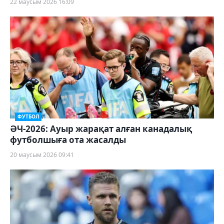
22 маусым 2026 16:09
ФУТБОЛ
ӘЧ-2026: Ауыр жарақат алған канадалық
футболшыға ота жасалды
20 маусым 2026 09:41