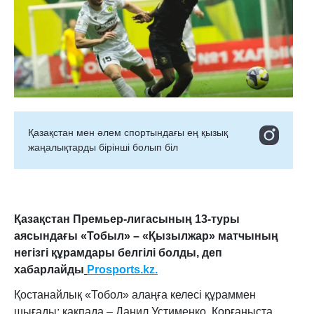
Қазақстан мен әлем спортындағы ең қызық
жаңалықтарды бірінші болып біл
Қазақстан Премьер-лигасының 13-туры
аясындағы «Тобыл» – «Қызылжар» матчының
негізгі құрамдары белгілі болды, деп
хабарлайды
Prosports.kz.
Қостанайлық «Тобол» алаңға келесі құраммен
шығады: қақпада – Данил Устименко. Қорғаныста