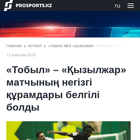
ru
ГЛАВНАЯ
ФУТБОЛ
«ТОБЫЛ» МЕН «ҚЫЗЫЛЖАР» 13-ТУР ОЙЫНЫНА СТАРТ
13 маусым 2026
«Тобыл» – «Қызылжар»
матчының негізгі
құрамдары белгілі
болды