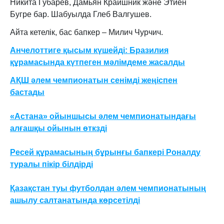
Никита Губарев, Дамьян Краишник және Этиен
Бугре бар. Шабуылда Глеб Валгушев.
Айта кетелік, бас бапкер – Милич Чурчич.
Анчелоттиге қысым күшейді: Бразилия
құрамасында күтпеген мәлімдеме жасалды
АҚШ әлем чемпионатын сенімді жеңіспен
бастады
«Астана» ойыншысы әлем чемпионатындағы
алғашқы ойынын өткзді
Ресей құрамасының бұрынғы бапкері Роналду
туралы пікір білдірді
Қазақстан туы футболдан әлем чемпионатының
ашылу салтанатында көрсетілді