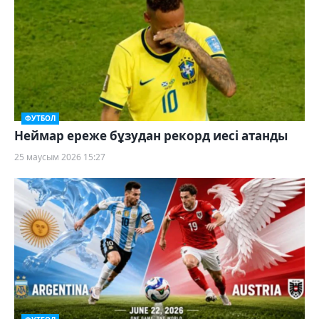
ФУТБОЛ
Неймар ереже бұзудан рекорд иесі атанды
25 маусым 2026 15:27