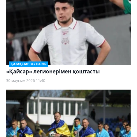
ҚАЗАҚСТАН ФУТБОЛЫ
«Қайсар» легионерімен қоштасты
30 маусым 2026 11:40