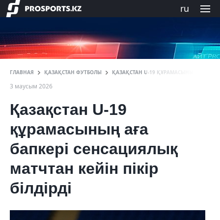
ru
ГЛАВНАЯ
ҚАЗАҚСТАН ФУТБОЛЫ
ҚАЗАҚСТАН U-19 ҚҰРАМАСЫНЫҢ АҒА БАПК
3 маусым 2026
Қазақстан U-19
құрамасының аға
бапкері сенсациялық
матчтан кейін пікір
білдірді