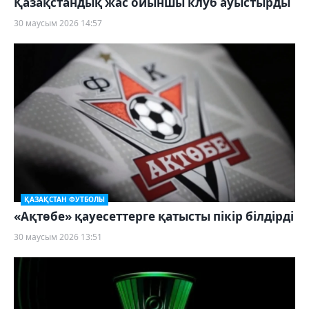
Қазақстандық жас ойыншы клуб ауыстырды
30 маусым 2026 14:57
ҚАЗАҚСТАН ФУТБОЛЫ
«Ақтөбе» қауесеттерге қатысты пікір білдірді
30 маусым 2026 13:51