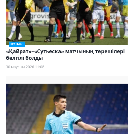
ФУТБОЛ
«Қайрат»–«Сутьеска» матчының төрешілері
белгілі болды
30 маусым 2026 11:08