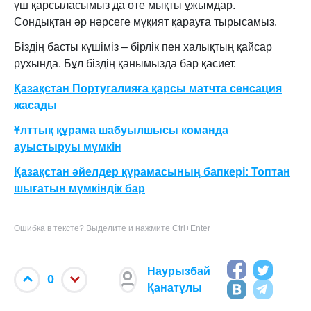
үш қарсыласымыз да өте мықты ұжымдар.
Сондықтан әр нәрсеге мұқият қарауға тырысамыз.
Біздің басты күшіміз – бірлік пен халықтың қайсар
рухында. Бұл біздің қанымызда бар қасиет.
Қазақстан Португалияға қарсы матчта сенсация
жасады
Ұлттық құрама шабуылшысы команда
ауыстыруы мүмкін
Қазақстан әйелдер құрамасының бапкері: Топтан
шығатын мүмкіндік бар
Ошибка в тексте? Выделите и нажмите Ctrl+Enter
Наурызбай
0
Қанатұлы