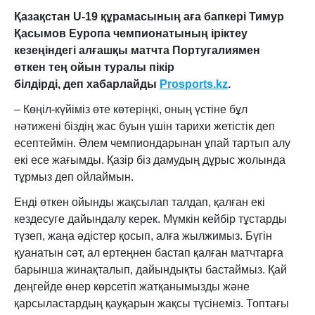
Қазақстан U-19 құрамасының аға бапкері Тимур
Қасымов Еуропа чемпионатының іріктеу
кезеңіндегі алғашқы матчта Португалиямен
өткен тең ойын туралы пікір
білдірді
, деп хабарлайды
Prosports.kz
.
– Көңіл-күйіміз өте көтеріңкі, оның үстіне бұл
нәтижені біздің жас буын үшін тарихи жетістік деп
есептеймін. Әлем чемпиондарынан ұпай тартып алу
екі есе жағымды. Қазір біз дамудың дұрыс жолында
тұрмыз деп ойлаймын.
Енді өткен ойынды жақсылап талдап, қалған екі
кездесуге дайындалу керек. Мүмкін кейбір тұстарды
түзеп, жаңа әдістер қосып, алға жылжимыз. Бүгін
қуанатын сәт, ал ертеңнен бастап қалған матчтарға
барынша жинақталып, дайындықты бастаймыз. Қай
деңгейде өнер көрсетіп жатқанымызды және
қарсыластардың қауқарын жақсы түсінеміз. Топтағы