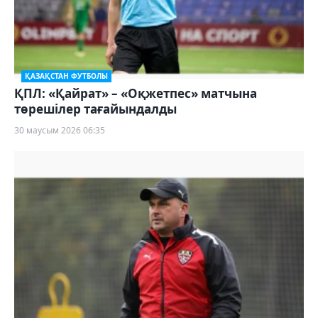
ҚАЗАҚСТАН ФУТБОЛЫ
ҚПЛ: «Қайрат» – «Оқжетпес» матчына
төрешілер тағайындалды
30 маусым 2026 06:35