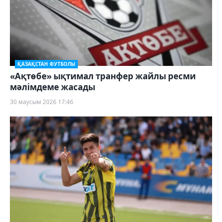
ҚАЗАҚСТАН ФУТБОЛЫ
«Ақтөбе» ықтимал транфер жайлы ресми
мәлімдеме жасады
30 маусым 2026 17:46