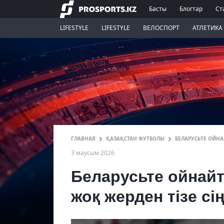
Басты
Блогтар
Ст
LIFESTYLE
LIFESTYLE
ВЕЛОСПОРТ
АТЛЕТИКА
ГЛАВНАЯ
ҚАЗАҚСТАН ФУТБОЛЫ
БЕЛАРУСЬТЕ ОЙН
3 маусым 2026
Беларусьте ойнай
жоқ жерден тізе сі