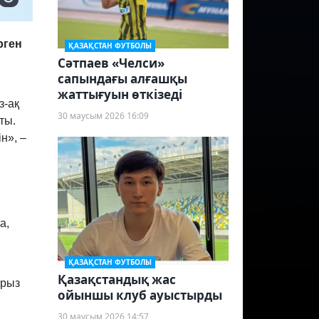
рген
ҚАЗАҚСТАН ФУТБОЛЫ
Сәтпаев «Челси»
сапындағы алғашқы
жаттығуын өткізеді
з-ақ
30 маусым 2026 16:09
ты.
н», –
а,
ҚАЗАҚСТАН ФУТБОЛЫ
Қазақстандық жас
урыз
ойыншы клуб ауыстырды
30 маусым 2026 14:57