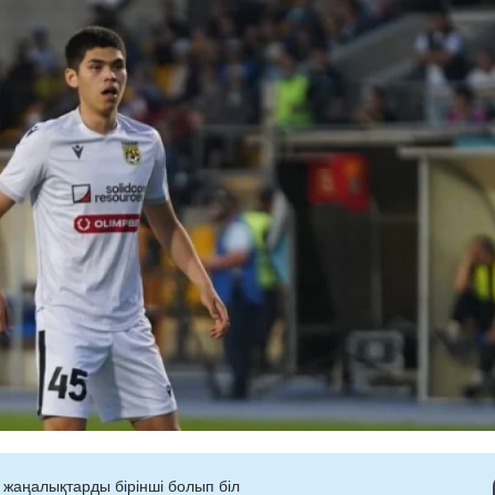
 жаңалықтарды бірінші болып біл