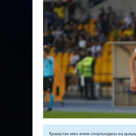
Қазақстан мен әлем спортындағы ең қызық