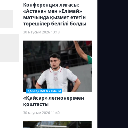
Конференция лигасы:
«Астана» мен «Елімай»
матчында қызмет ететін
төрешілер белгілі болды
30 маусым 2026 13:18
ҚАЗАҚСТАН ФУТБОЛЫ
«Қайсар» легионерімен
қоштасты
30 маусым 2026 11:40