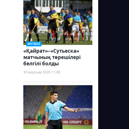
ФУТБОЛ
«Қайрат»–«Сутьеска»
матчының төрешілері
белгілі болды
30 маусым 2026 11:08