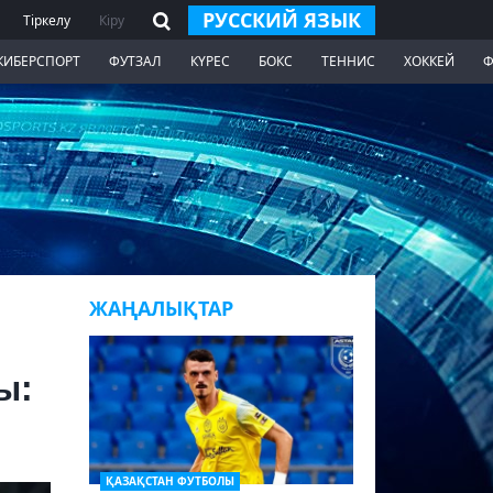
РУССКИЙ ЯЗЫК
Тіркелу
Кіру
КИБЕРСПОРТ
ФУТЗАЛ
КҮРЕС
БОКС
ТЕННИС
ХОККЕЙ
Ф
ЖАҢАЛЫҚТАР
ы:
ҚАЗАҚСТАН ФУТБОЛЫ