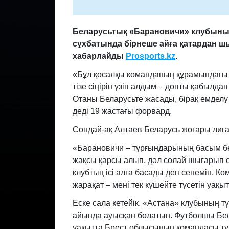
Беларусьтық
«Барановичи»
клубын
сұхбатында бірнеше айға қатардан шы
хабарлайды
Prosports.kz
.
«Бұл қосалқы команданың құрамындағы о
тізе сіңірін үзіп алдым – допты қабылда
Отаны Беларусьте жасады, бірақ емделу 
деді 19 жастағы форвард.
Сондай-ақ Алтаев Беларусь жоғары лигас
«Барановичи – тұрғындарының басым бөл
жақсы қарсы алып, дәл солай шығарып с
клубтың ісі алға басады деп сенемін. 
жарақат – мені тек күшейте түсетін уақы
Еске сала кетейік, «Астана» клубының 
айында ауысқан болатын. Футболшы Белар
уақытта Брест облысының командасы тур