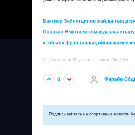
Бактиер Зайнутдинов жайлы тың де
Оралхан Өміртаев команда ауыстыру
«Тобыл» франциялық ойыншымен ке
Ошибка в тексте? Выделите и нажмите Ctrl+Enter
0
Фараби Әбд
Подписывайтесь на cпортивные новости Ка