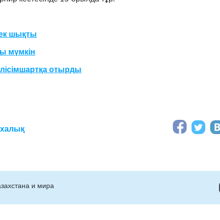
рек шықты
ы мүмкін
лісімшартқа отырды
іхалық
захстана и мира