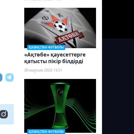
ҚАЗАҚСТАН ФУТБОЛЫ
«Ақтөбе» қауесеттерге
қатысты пікір білдірді
30 маусым 2026 13:51
ҚАЗАҚСТАН ФУТБОЛЫ