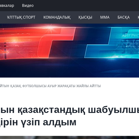
авкалар
Видео
ҰЛТТЫҚ СПОРТ
КОМАНДАЛЫҚ
ҚЫСҚЫ
ММА
БАСҚА
АЙТЫН ҚАЗАҚ ФУТБОЛШЫСЫ АУЫР ЖАРАҚАТЫ ЖАЙЛЫ АЙТТЫ
тын қазақстандық шабуылш
ңірін үзіп алдым