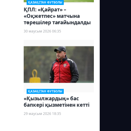
ҚАЗАҚСТАН ФУТБОЛЫ
ҚПЛ: «Қайрат» –
«Оқжетпес» матчына
төрешілер тағайындалды
30 маусым 2026 06:35
ҚАЗАҚСТАН ФУТБОЛЫ
«Қызылжардың» бас
бапкері қызметінен кетті
29 маусым 2026 18:35