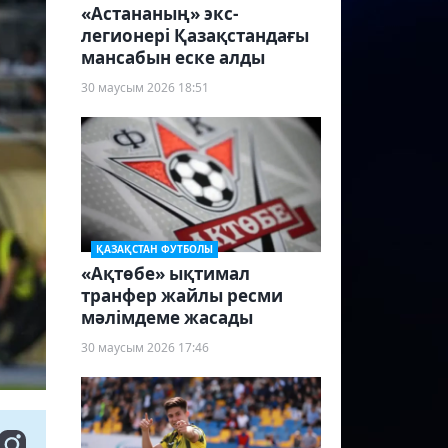
«Астананың» экс-
легионері Қазақстандағы
мансабын еске алды
30 маусым 2026 18:51
ҚАЗАҚСТАН ФУТБОЛЫ
«Ақтөбе» ықтимал
транфер жайлы ресми
мәлімдеме жасады
30 маусым 2026 17:46