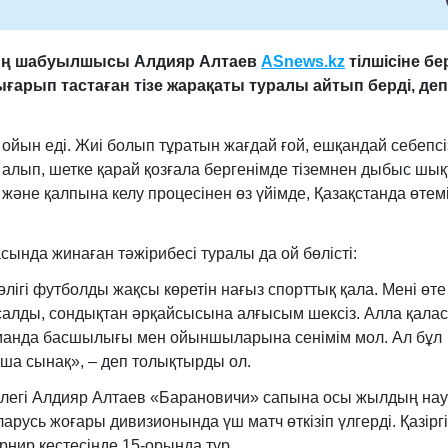
ың шабуылшысы
Алдияр Алтаев
ASnews.kz
тілшісіне бе
ғарып тастаған тізе жарақаты туралы айтып берді, деп
йын еді. Жиі болып тұратын жағдай ғой, ешқандай себепсі
п алып, шетке қарай қозғала бергенімде тіземнен дыбыс шық
және қалпына келу процесінен өз үйімде, Қазақстанда өтемі
ында жинаған тәжірибесі туралы да ой бөлісті:
ігі футболды жақсы көретін нағыз спорттық қала. Мені өте
алды, сондықтан әрқайсысына алғысым шексіз. Алла қалас
Команда басшылығы мен ойыншыларына сенімім мол. Ал бұл
тша сынақ», – деп толықтырды ол.
түлегі Алдияр Алтаев «Барановичи» сапына осы жылдың на
усь жоғары дивизионында үш матч өткізіп үлгерді. Қазіргі
нир кестесінде 15-орында тұр.