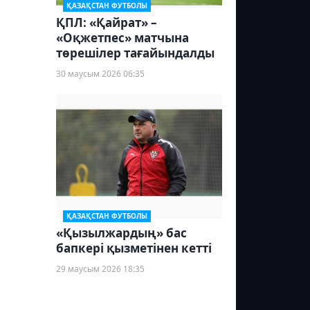
ҚАЗАҚСТАН ФУТБОЛЫ
ҚПЛ: «Қайрат» –
«Оқжетпес» матчына
төрешілер тағайындалды
30 маусым 2026 06:35
ҚАЗАҚСТАН ФУТБОЛЫ
«Қызылжардың» бас
бапкері қызметінен кетті
29 маусым 2026 18:35