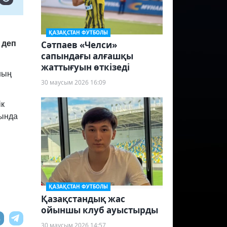
ҚАЗАҚСТАН ФУТБОЛЫ
Сәтпаев «Челси»
 деп
сапындағы алғашқы
жаттығуын өткізеді
ның
30 маусым 2026 16:09
ік
сында
ҚАЗАҚСТАН ФУТБОЛЫ
Қазақстандық жас
ойыншы клуб ауыстырды
30 маусым 2026 14:57