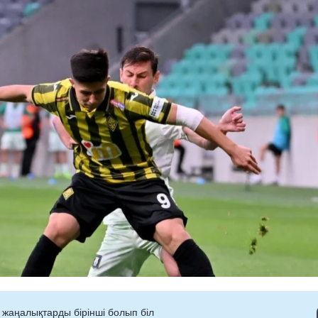
 жаңалықтарды бірінші болып біл