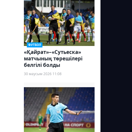
ФУТБОЛ
«Қайрат»–«Сутьеска»
матчының төрешілері
белгілі болды
30 маусым 2026 11:08