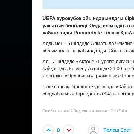
UEFA еурокубок ойындарындағы бірін
уақытын белгіледі. Онда еліміздің а
хабарлайды Prosports.kz тілшісі ҚазА
Алдымен 15 шілдеде Алматыда Чемпионд
«Олимпиясын» қабылдайды. Ойын қазақс
Ал 17 шілдеде «Ақтөбе» Еуропа лигасы 
байқасады. Кездесу Ақтөбеде 21:00–де
жергілікті «Ордабасы» грузиялық «Торп
Еске салсақ, бірінші кездесуінде «Қайрат
«Ордабасы» «Торпедоға» (3:4) есе жібер
Ошибка в тексте? Выделите и нажмите Ctrl+Enter
0
Төлеш Есет