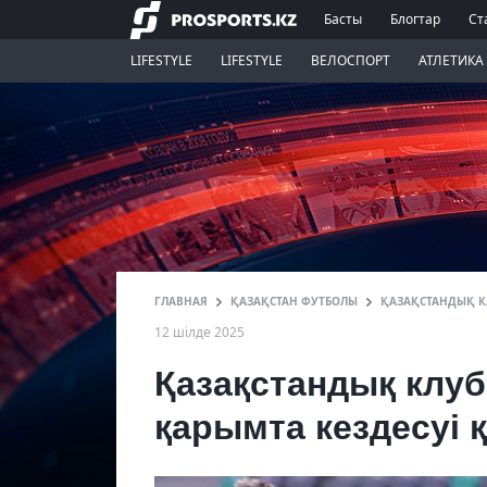
Басты
Блогтар
Ст
LIFESTYLE
LIFESTYLE
ВЕЛОСПОРТ
АТЛЕТИКА
ГЛАВНАЯ
ҚАЗАҚСТАН ФУТБОЛЫ
ҚАЗАҚСТАНДЫҚ К
12 шілде 2025
Қазақстандық клу
қарымта кездесуі 