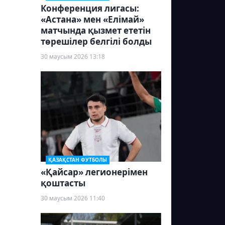
Конференция лигасы:
«Астана» мен «Елімай»
матчында қызмет ететін
төрешілер белгілі болды
30 маусым 2026 13:18
ҚАЗАҚСТАН ФУТБОЛЫ
«Қайсар» легионерімен
қоштасты
30 маусым 2026 11:40