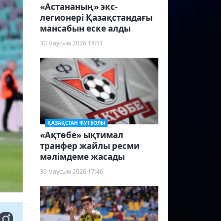
«Астананың» экс-
легионері Қазақстандағы
мансабын еске алды
30 маусым 2026 18:51
ҚАЗАҚСТАН ФУТБОЛЫ
«Ақтөбе» ықтимал
транфер жайлы ресми
мәлімдеме жасады
30 маусым 2026 17:46