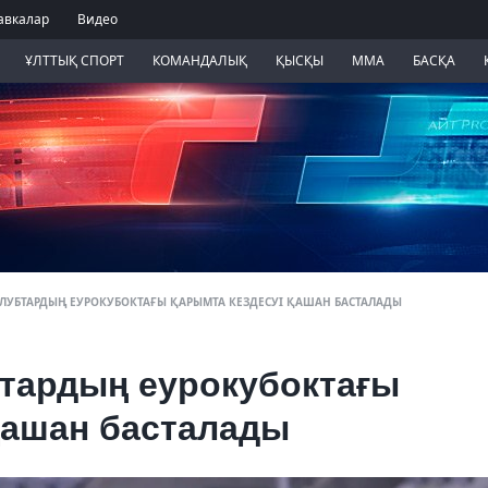
авкалар
Видео
ҰЛТТЫҚ СПОРТ
КОМАНДАЛЫҚ
ҚЫСҚЫ
ММА
БАСҚА
ЛУБТАРДЫҢ ЕУРОКУБОКТАҒЫ ҚАРЫМТА КЕЗДЕСУІ ҚАШАН БАСТАЛАДЫ
бтардың еурокубоктағы
қашан басталады