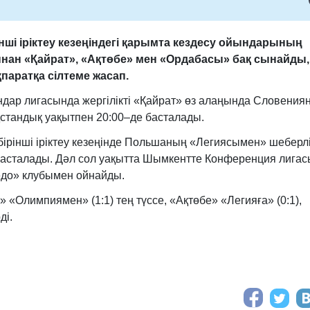
ші іріктеу кезеңіндегі қарымта кездесу ойындарының
тынан «Қайрат», «Ақтөбе» мен «Ордабасы» бақ сынайды,
қпаратқа сілтеме жасап.
ар лигасында жергілікті «Қайрат» өз алаңында Словения
тандық уақытпен 20:00–де басталады.
бірінші іріктеу кезеңінде Польшаның «Легиясымен» шеберл
 басталады. Дәл сол уақытта Шымкентте Конференция лига
едо» клубымен ойнайды.
» «Олимпиямен» (1:1) тең түссе, «Ақтөбе» «Легияға» (0:1),
ді.