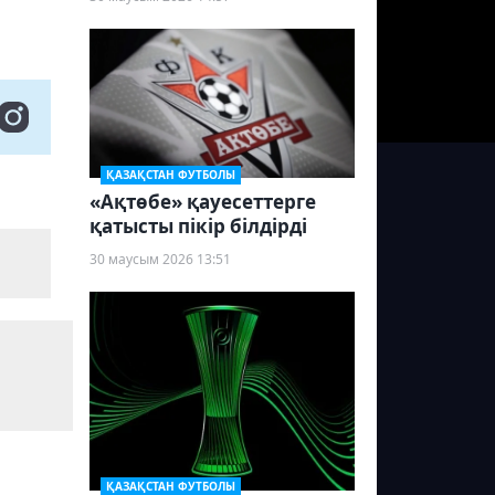
ҚАЗАҚСТАН ФУТБОЛЫ
«Ақтөбе» қауесеттерге
қатысты пікір білдірді
30 маусым 2026 13:51
ҚАЗАҚСТАН ФУТБОЛЫ