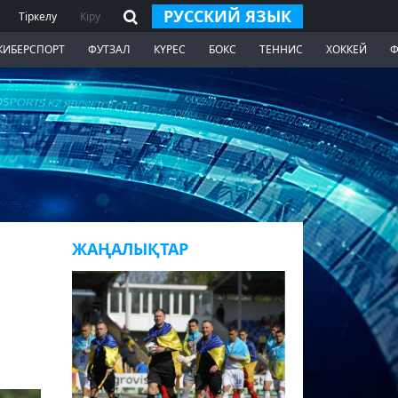
РУССКИЙ ЯЗЫК
Тіркелу
Кіру
КИБЕРСПОРТ
ФУТЗАЛ
КҮРЕС
БОКС
ТЕННИС
ХОККЕЙ
Ф
ЖАҢАЛЫҚТАР