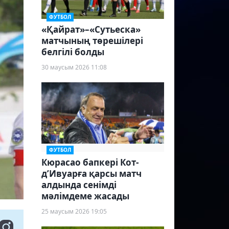
ФУТБОЛ
«Қайрат»–«Сутьеска»
матчының төрешілері
белгілі болды
30 маусым 2026 11:08
ФУТБОЛ
Кюрасао бапкері Кот-
д’Ивуарға қарсы матч
алдында сенімді
мәлімдеме жасады
25 маусым 2026 19:05