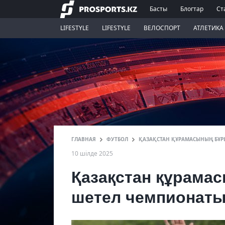
Басты
Блогтар
Ст
LIFESTYLE
LIFESTYLE
ВЕЛОСПОРТ
АТЛЕТИКА
ГЛАВНАЯ
ФУТБОЛ
ҚАЗАҚСТАН ҚҰРАМАСЫНЫҢ БҰ
10 шілде 2025
Қазақстан құрам
шетел чемпионаты