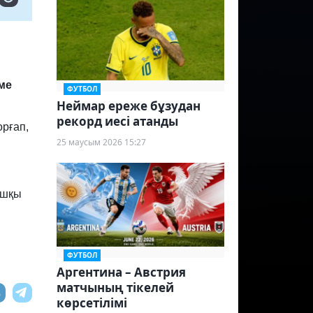
еме
ФУТБОЛ
Неймар ереже бұзудан
рекорд иесі атанды
рғап,
25 маусым 2026 15:27
ашқы
ФУТБОЛ
Аргентина – Австрия
матчының тікелей
көрсетілімі