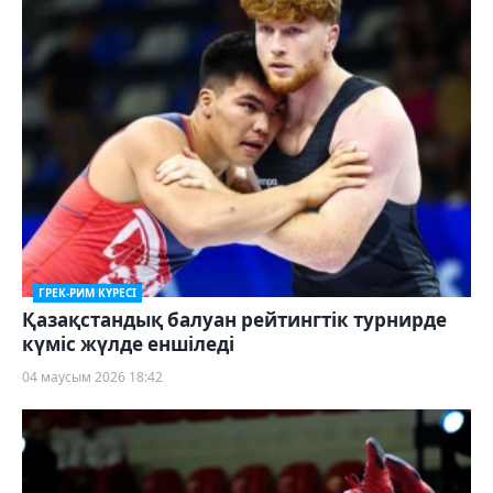
ГРЕК-РИМ КҮРЕСІ
Қазақстандық балуан рейтингтік турнирде
күміс жүлде еншіледі
04 маусым 2026 18:42