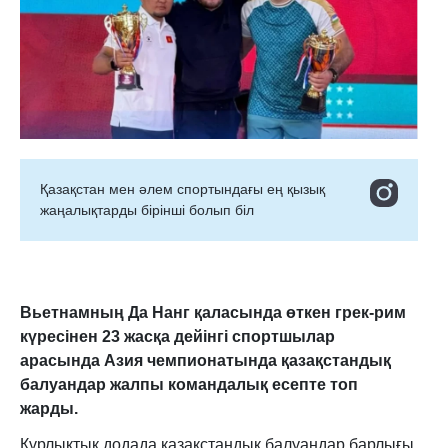
Қазақстан мен әлем спортындағы ең қызық
жаңалықтарды бірінші болып біл
Вьетнамның Да Нанг қаласында өткен грек-рим
күресінен 23 жасқа дейінгі спортшылар
арасында Азия чемпионатында қазақстандық
балуандар жалпы командалық есепте топ
жарды.
Құрлықтық додада қазақстандық балуандар барлығы