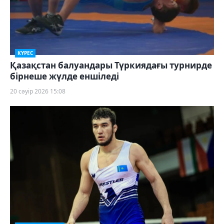
КҮРЕС
Қазақстан балуандары Түркиядағы турнирде
бірнеше жүлде еншіледі
20 сәуір 2026 15:08