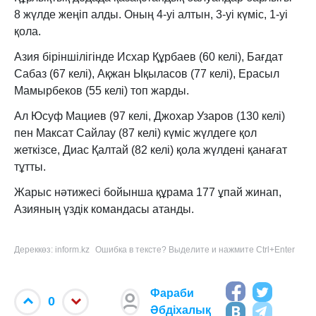
8 жүлде жеңіп алды. Оның 4-уі алтын, 3-уі күміс, 1-уі
қола.
Азия біріншілігінде Исхар Құрбаев (60 келі), Бағдат
Сабаз (67 келі), Ақжан Ықыласов (77 келі), Ерасыл
Мамырбеков (55 келі) топ жарды.
Ал Юсуф Мациев (97 келі, Джохар Узаров (130 келі)
пен Максат Сайлау (87 келі) күміс жүлдеге қол
жеткізсе, Диас Қалтай (82 келі) қола жүлдені қанағат
тұтты.
Жарыс нәтижесі бойынша құрама 177 ұпай жинап,
Азияның үздік командасы атанды.
Дереккөз: inform.kz
Ошибка в тексте? Выделите и нажмите Ctrl+Enter
Фараби
0
Әбдіхалық