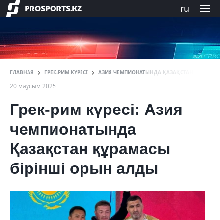
ru
ГЛАВНАЯ
ГРЕК-РИМ КҮРЕСІ
АЗИЯ ЧЕМПИОНАТЫНДА ҚАЗАҚСТАН ҚҰРАМАСЫ
20 маусым 2025
Грек-рим күресі: Азия
чемпионатында
Қазақстан құрамасы
бірінші орын алды