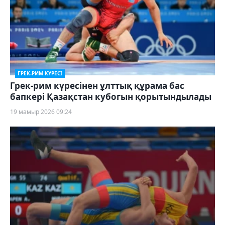
ГРЕК-РИМ КҮРЕСІ
Грек-рим күресінен ұлттық құрама бас
бапкері Қазақстан кубогын қорытындылады
19 мамыр 2026 09:24