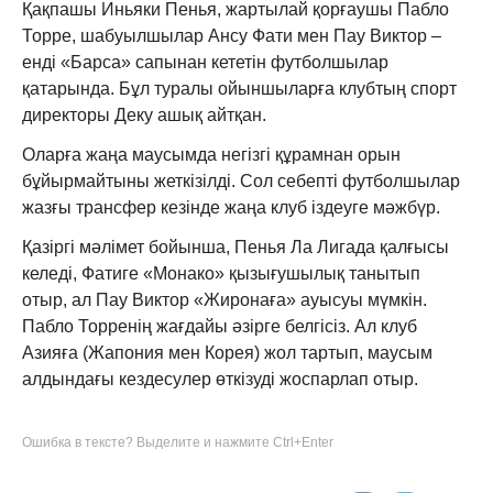
Қақпашы Иньяки Пенья, жартылай қорғаушы Пабло
Торре, шабуылшылар Ансу Фати мен Пау Виктор –
енді «Барса» сапынан кететін футболшылар
қатарында. Бұл туралы ойыншыларға клубтың спорт
директоры Деку ашық айтқан.
Оларға жаңа маусымда негізгі құрамнан орын
бұйырмайтыны жеткізілді. Сол себепті футболшылар
жазғы трансфер кезінде жаңа клуб іздеуге мәжбүр.
Қазіргі мәлімет бойынша, Пенья Ла Лигада қалғысы
келеді, Фатиге «Монако» қызығушылық танытып
отыр, ал Пау Виктор «Жиронаға» ауысуы мүмкін.
Пабло Торренің жағдайы әзірге белгісіз. Ал клуб
Азияға (Жапония мен Корея) жол тартып, маусым
алдындағы кездесулер өткізуді жоспарлап отыр.
Ошибка в тексте? Выделите и нажмите Ctrl+Enter