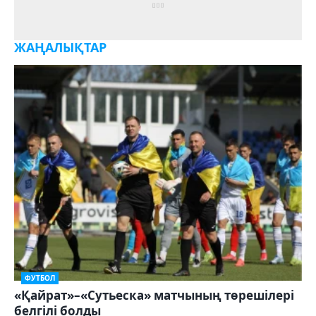
ЖАҢАЛЫҚТАР
ФУТБОЛ
«Қайрат»–«Сутьеска» матчының төрешілері
белгілі болды