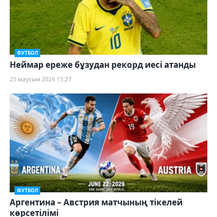
ФУТБОЛ
Неймар ереже бұзудан рекорд иесі атанды
25 маусым 2026 15:27
ФУТБОЛ
Аргентина – Австрия матчының тікелей
көрсетілімі