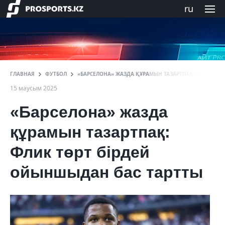
ru
ГЛАВНАЯ
ФУТБОЛ
«БАРСЕЛОНА» ЖАЗДА ҚҰРАМЫН ТАЗАРТПАҚ: ФЛИК ТӨР
15 маусым 2025
«Барселона» жазда
құрамын тазартпақ:
Флик төрт бірдей
ойыншыдан бас тартты