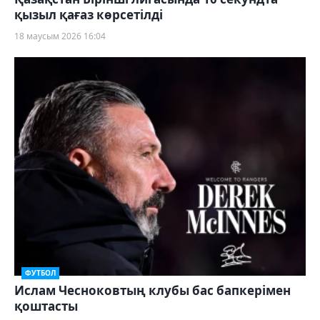
қызыл қағаз көрсетілді
18 маусым 2026 16:04
ФУТБОЛ
Ислам Чесноковтың клубы бас бапкерімен
қоштасты