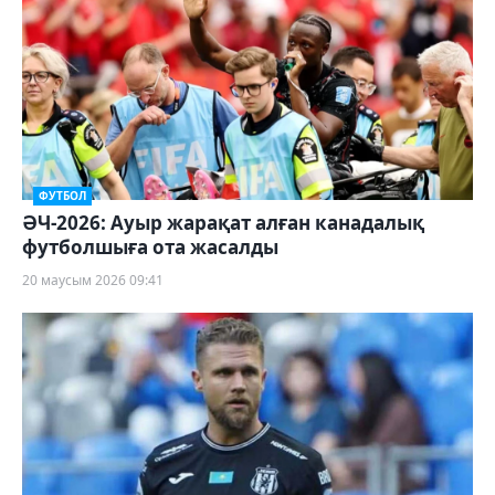
ФУТБОЛ
ӘЧ-2026: Ауыр жарақат алған канадалық
футболшыға ота жасалды
20 маусым 2026 09:41