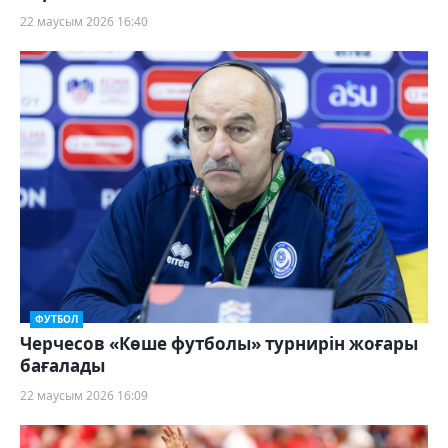
22 маусым 2026 16:40
ФУТБОЛ
Черчесов «Көше футболы» турнирін жоғары
бағалады
22 маусым 2026 16:09