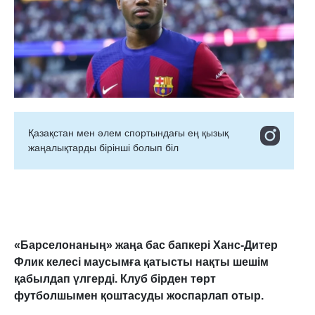
Қазақстан мен әлем спортындағы ең қызық
жаңалықтарды бірінші болып біл
«Барселонаның» жаңа бас бапкері Ханс-Дитер
Флик келесі маусымға қатысты нақты шешім
қабылдап үлгерді. Клуб бірден төрт
футболшымен қоштасуды жоспарлап отыр.