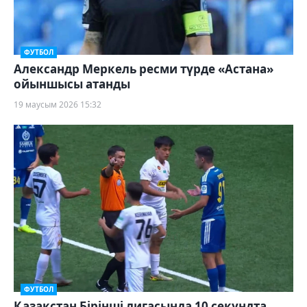
ФУТБОЛ
Александр Меркель ресми түрде «Астана»
ойыншысы атанды
19 маусым 2026 15:32
ФУТБОЛ
Қазақстан Бірінші лигасында 10 секундта