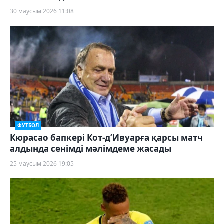
30 маусым 2026 11:08
ФУТБОЛ
Кюрасао бапкері Кот-д’Ивуарға қарсы матч
алдында сенімді мәлімдеме жасады
25 маусым 2026 19:05