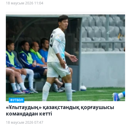
18 маусым 2026 11:04
ФУТБОЛ
«Ұлытаудың» қазақстандық қорғаушысы
командадан кетті
18 маусым 2026 07:47