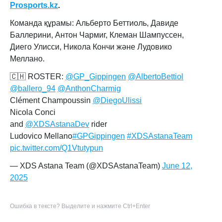
Prosports.kz
.
Команда құрамы: Альберто Беттиоль, Давиде
Баллерини, Антон Чармиг, Клеман Шампуссен,
Диего Улисси, Никола Кончи және Лудовико
Меллано.
🇨🇭 ROSTER:
@GP_Gippingen
@AlbertoBettiol
@ballero_94
@AnthonCharmig
Clément Champoussin
@DiegoUlissi
Nicola Conci
and
@XDSAstanaDev
rider
Ludovico Mellano
#GPGippingen
#XDSAstanaTeam
pic.twitter.com/Q1Vtutypun
— XDS Astana Team (@XDSAstanaTeam)
June 12,
2025
Ошибка в тексте? Выделите и нажмите Ctrl+Enter