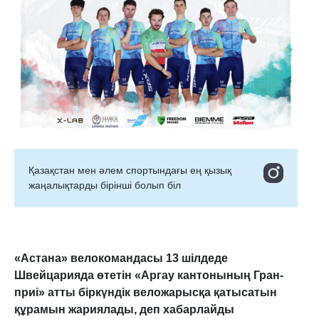
Қазақстан мен әлем спортындағы ең қызық
жаңалықтарды бірінші болып біл
«Астана» велокомандасы
13 шілдеде
Швейцарияда өтетін «Аргау кантонының Гран-
приі» атты
біркүндік веложарысқа қатысатын
құрамын жариялады
, деп хабарлайды