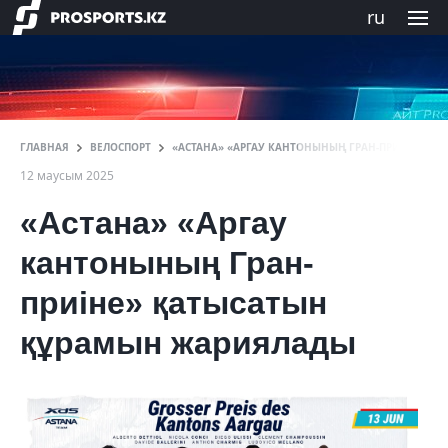
ru
ГЛАВНАЯ
ВЕЛОСПОРТ
«АСТАНА» «АРГАУ КАНТОНЫНЫҢ ГРАН-ПРИІНЕ» Қ
12 маусым 2025
«Астана» «Аргау
кантонының Гран-
приіне» қатысатын
құрамын жариялады